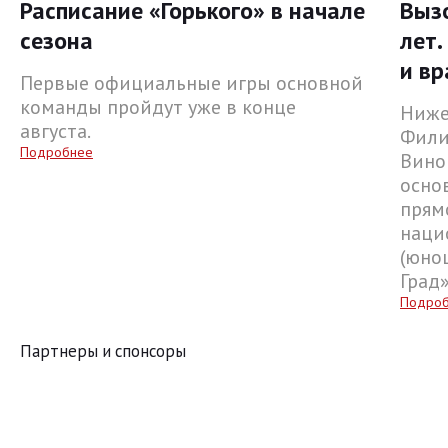
Расписание «Горького» в начале
Выз
сезона
лет.
и вр
Первые официальные игры основной
команды пройдут уже в конце
Ниже
августа.
Фили
Подробнее
Вино
осно
прям
наци
(юнош
Град
Подро
Партнеры и спонсоры