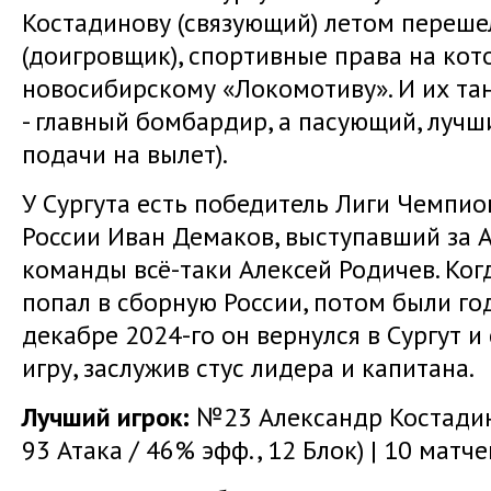
Костадинову (связующий) летом переше
(доигровщик), спортивные права на ко
новосибирскому «Локомотиву». И их та
- главный бомбардир, а пасующий, лучш
подачи на вылет).
У Сургута есть победитель Лиги Чемпи
России Иван Демаков, выступавший за А
команды всё-таки Алексей Родичев. Ког
попал в сборную России, потом были го
декабре 2024-го он вернулся в Сургут и
игру, заслужив стус лидера и капитана.
Лучший игрок:
№23 Александр Костадино
93 Атака / 46% эфф., 12 Блок) | 10 матче