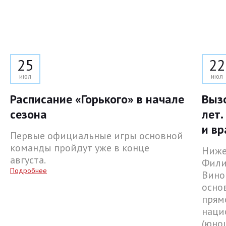
25
22
июл
июл
Расписание «Горького» в начале
Выз
сезона
лет.
и вр
Первые официальные игры основной
команды пройдут уже в конце
Ниже
августа.
Фили
Подробнее
Вино
осно
прям
наци
(юнош