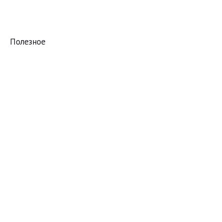
Полезное