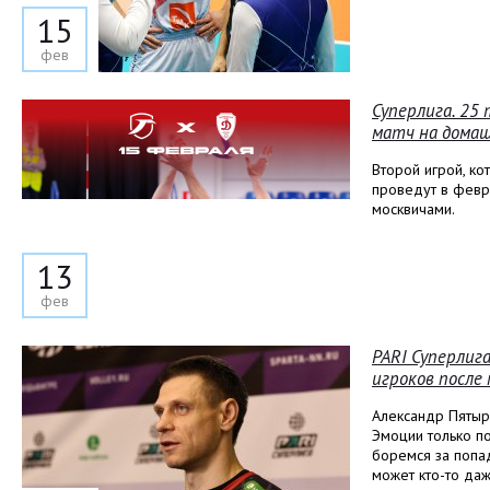
15
фев
Суперлига. 25
матч на дома
Второй игрой, к
проведут в февра
москвичами.
13
фев
PARI Суперлиг
игроков после
Александр Пятырк
Эмоции только п
боремся за попад
может кто-то да