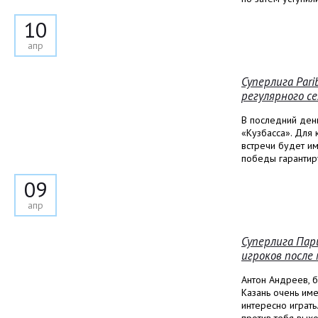
10
апр
Суперлига Pari
регулярного с
В последний ден
«Кузбасса». Для
встречи будет им
победы гарантир
09
апр
Суперлига Пар
игроков после
Антон Андреев, 
Казань очень име
интересно играть