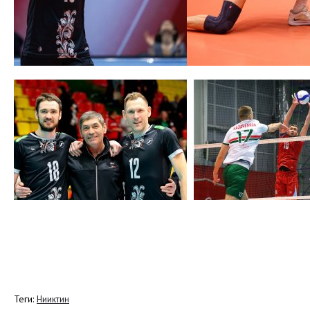
Теги:
Нииктин