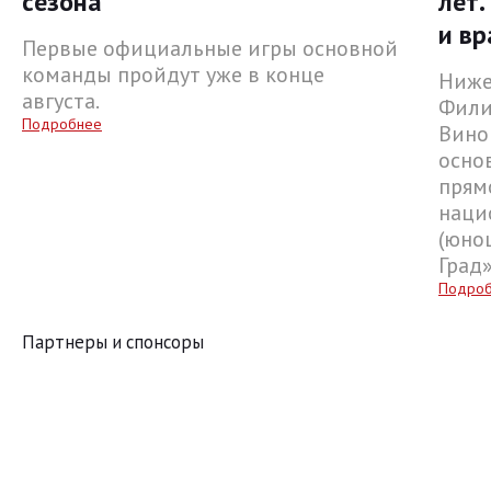
сезона
лет.
и вр
Первые официальные игры основной
команды пройдут уже в конце
Ниже
августа.
Фили
Подробнее
Вино
осно
прям
наци
(юнош
Град
Подро
Партнеры и спонсоры