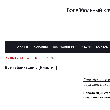
Волейбольный клу
О КЛУБЕ
КОМАНДА
РАСПИСАНИЕ ИГР
МЕДИА
КОНТАК
Главная страница
Теги
Нииктин
Все публикации с [Нииктин]
Спасибо за се
двух лет поки
Нападающий стал 
ощутимым вкладом