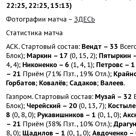
22:25, 22:25, 15:13)
Фотографии матча –
ЗДЕСЬ
Статистика матча
АСК. Стартовый состав:
Вендт – 33
Всего
Блок);
Маркин – 17
(0, 15, 2);
Пятыркин 
4, 4);
Никоненко – 6
(1, 4, 1);
Петровс – 1
– 21
Приём (71% Пзт., 19% Отл.);
Крайн
Горбатов
;
Ковалёв
;
Садаков
;
Валеев
.
Газпром. Стартовый состав:
Музай – 32
В
Блок);
Черейский – 20
(0, 13, 7);
Костыле
8
(0, 8, 0);
Рукавишников – 1
(0, 1, 0);
Акс
– 21
Приём (38% Пзт., 10% Отл.);
Драгу
8, 0);
Щадилов – 1
(0, 1, 0);
Авдоченко – 