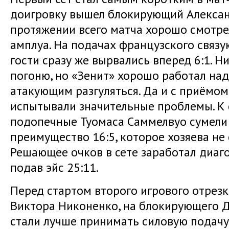
доигровку вышел блокирующий Алексан
протяжении всего матча хорошо смотре
амплуа. На подачах французского связ
гости сразу же вырвались вперед 6:1. 
погоню, но «Зенит» хорошо работал над 
атакующим разгуляться. Да и с приёмо
испытывали значительные проблемы. К 
подопечные Туомаса Саммелвуо сумели 
преимущество 16:5, которое хозяева не 
Решающее очков в сете заработал диаг
подав эйс 25:11.
Перед стартом второго игрового отрез
Виктора Никоненко, на блокирующего Д
стали лучше принимать силовую подачу