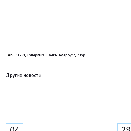
Теги:
,
,
,
Зенит
Суперлига
Санкт-Петербург
2 тур
Другие новости
04
28