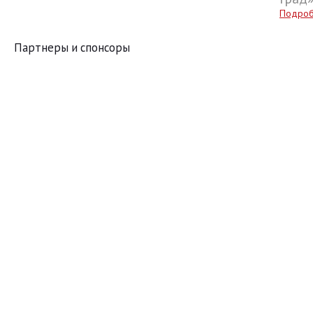
Подро
Партнеры и спонсоры