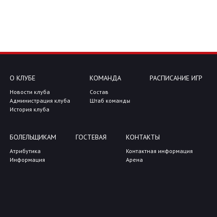
О КЛУБЕ
КОМАНДА
РАСПИСАНИЕ ИГР
Новости клуба
Состав
Администрация клуба
Штаб команды
История клуба
БОЛЕЛЬЩИКАМ
ГОСТЕВАЯ
КОНТАКТЫ
Атрибутика
Контактная информация
Информация
Арена