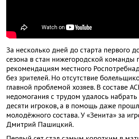
За несколько дней до старта первого 
сезона в стан нижегородской команды п
рекомендациям местного Роспотребнад
без зрителей. Но отсутствие болельщик
главной проблемой хозяев. В составе АС
недомогания с трудом удалось набрат
десяти игроков, а в помощь даже прош
молодёжного состава. У «Зенита» за иг
Дмитрий Пашицкий.
Первый сет стал самым коротким в матч