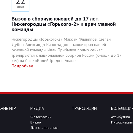
22
июл
Вызов в сборную юношей до 17 лет.
Нижегородцы «Горького-2» и врач главной
команды
Нижегородцы «Горького-2» Максим Филиппов, Степан
Дубов, Александр Виноградов а также врач нашей
основной команды Иван Прибылов прямо сейчас
тренируются с национальной сборной России (юноши до 17
лет) на базе «Волей-Град» в Анапе
Подробнее
НИЕ ИГР
МЕДИА
ТРАНСЛЯЦИИ
БОЛЕЛЬЩИ
Фотографии
Атрибутика
Видео
Информация
Для скачивания