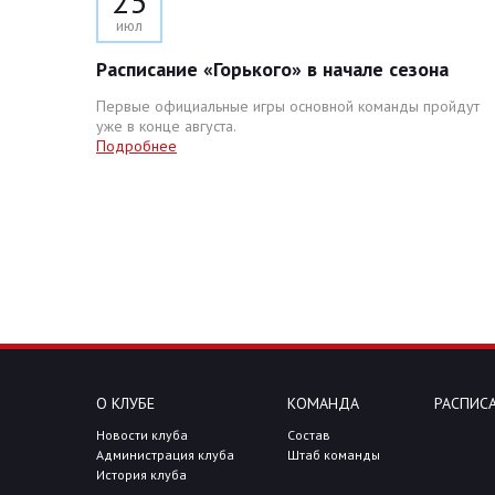
25
июл
Расписание «Горького» в начале сезона
Первые официальные игры основной команды пройдут
уже в конце августа.
Подробнее
О КЛУБЕ
КОМАНДА
РАСПИСА
Новости клуба
Состав
Администрация клуба
Штаб команды
История клуба