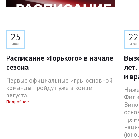
25
22
июл
июл
Расписание «Горького» в начале
Выз
сезона
лет.
и вр
Первые официальные игры основной
команды пройдут уже в конце
Ниже
августа.
Фили
Подробнее
Вино
осно
прям
наци
(юнош