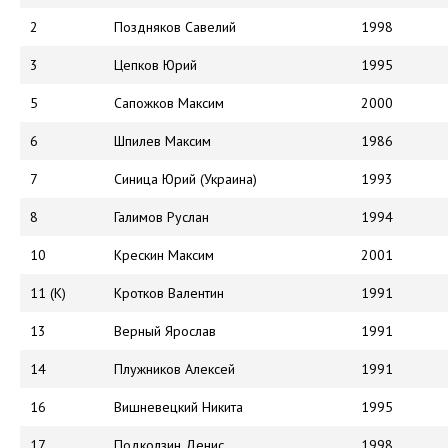
2
Поздняков Савелий
1998
3
Цепков Юрий
1995
5
Сапожков Максим
2000
6
Шпилев Максим
1986
7
Синица Юрий (Украина)
1993
8
Галимов Руслан
1994
10
Крескин Максим
2001
11 (К)
Кротков Валентин
1991
13
Верный Ярослав
1991
14
Плужников Алексей
1991
16
Вишневецкий Никита
1995
17
Подколзин Денис
1998