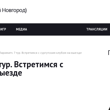
 Новгород)
 ИГР
МЕДИА
ТРАНСЛЯЦИИ
ариматч. 7 тур. Встретимся с сургутским клубом на выезде
тур. Встретимся с
выезде