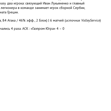
азу два игрока: связующий Иван Лукьяненко и главный
 легионера в команде занимает игрок сборной Сербии,
ата Греции.
84 Атака / 46% эфф., 2 Блок) | 6 матчей (
источник VolleyService
)
ались 4 раза. АСК : «Газпром-Югра» 4 – 0