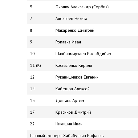
5
Околич Александр (Сербия)
7
Алексеев Никита
8
Макаренко Дмитрий
9
Ропавка Иван
10
Шахбанмирзаев Ражабдибир
11 (К)
Костыленко Кирилл
12
Рукавишников Евгений
14
Кабешов Алексей
15
Довгань Артём
17
Красиков Дмитрий
22
Никишин Иван
Главный тренер - Хабибуллин Рафаэль