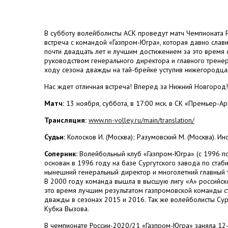
В субботу волейболисты АСК проведут матч Чемпионата
встреча с командой «Газпром-Югра», которая давно слав
почти двадцать лет и лучшим достижением за это время 
руководством генерального директора и главного тренер
ходу сезона дважды на тай-брейке уступив нижегородца
Нас ждет отличная встреча! Вперед за Нижний Новгород!
Матч:
13 ноября, суббота, в 17:00 мск. в СК «Премьер-Аре
Трансляция:
www.nn-volley.ru/main/translation/
Судьи:
Колосков И. (Москва); Разумовский М. (Москва). Инс
Соперник:
Волейбольный клуб «Газпром-Югра» (с 1996 по
основан в 1996 году на базе Сургутского завода по стаби
нынешний генеральный директор и многолетний главный 
В 2000 году команда вышла в высшую лигу «А» российског
это время лучшим результатом газпромовской команды ст
дважды в сезонах 2015 и 2016. Так же волейболисты Сур
Кубка Вызова.
В чемпионате России-2020/21 «Газпром-Югра» заняла 12-