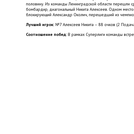
половину. Из команды Ленинградской области перешли ср
бомбардир, диагональный Никита Алексеев. Одном место
блокирующий Александр Околич, перешедший из чемпион
Лучший игрок:
№7 Алексеев Никита – 88 очков (2 Подача, 
Соотношение побед:
В рамках Суперлиги команды встреч