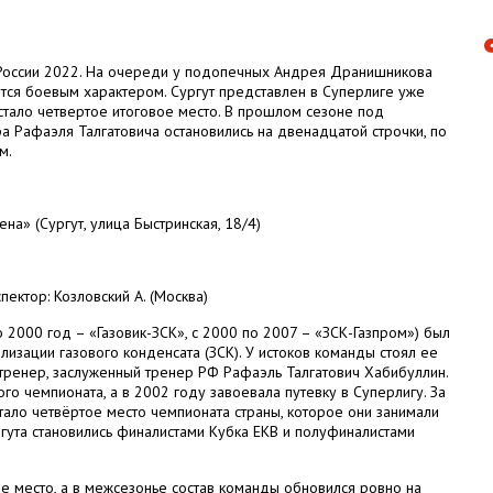
 России 2022. На очереди у подопечных Андрея Дранишникова
ится боевым характером. Сургут представлен в Суперлиге уже
стало четвертое итоговое место. В прошлом сезоне под
а Рафаэля Талгатовича остановились на двенадцатой строчки, по
м.
на» (Сургут, улица Быстринская, 18/4)
пектор: Козловский А. (Москва)
 2000 год – «Газовик-ЗСК», с 2000 по 2007 – «ЗСК-Газпром») был
лизации газового конденсата (ЗСК). У истоков команды стоял ее
тренер, заслуженный тренер РФ Рафаэль Талгатович Хабибуллин.
о чемпионата, а в 2002 году завоевала путевку в Суперлигу. За
ало четвёртое место чемпионата страны, которое они занимали
гута становились финалистами Кубка ЕКВ и полуфиналистами
е место, а в межсезонье состав команды обновился ровно на