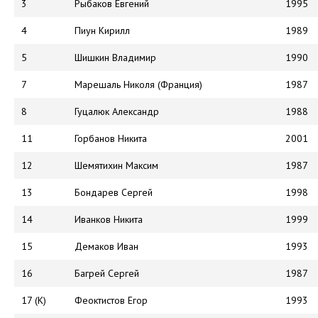
3
Рыбаков Евгений
1995
4
Пиун Кирилл
1989
5
Шишкин Владимир
1990
7
Марешаль Николя (Франция)
1987
8
Гуцалюк Александр
1988
11
Горбанов Никита
2001
12
Шемятихин Максим
1987
13
Бондарев Сергей
1998
14
Иванков Никита
1999
15
Демаков Иван
1993
16
Багрей Сергей
1987
17 (К)
Феоктистов Егор
1993