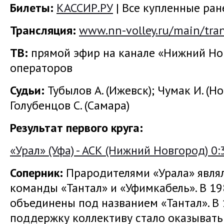
Билеты:
КАССИР.РУ
| Все купленные ра
Трансляция:
www.nn-volley.ru/main/tran
ТВ:
прямой эфир на канале «Нижний Но
операторов
Судьи:
Тубылов А. (Ижевск); Чумак И. (Н
Голубенцов С. (Самара)
Результат первого круга:
«Урал» (Уфа) - АСК (Нижний Новгород) 0:3 
Соперник:
Прародителями «Урала» являл
команды «Тантал» и «Уфимкабель». В 19
объединены под названием «Тантал». В
поддержку коллективу стало оказывать