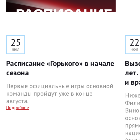
25
22
июл
июл
Расписание «Горького» в начале
Выз
сезона
лет.
и вр
Первые официальные игры основной
команды пройдут уже в конце
Ниже
августа.
Фили
Подробнее
Вино
осно
прям
наци