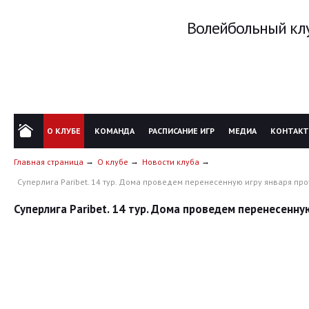
Волейбольный клу
О КЛУБЕ
КОМАНДА
РАСПИСАНИЕ ИГР
МЕДИА
КОНТАК
Главная страница
О клубе
Новости клуба
Суперлига Paribet. 14 тур. Дома проведем перенесенную игру января пр
Суперлига Paribet. 14 тур. Дома проведем перенесенн