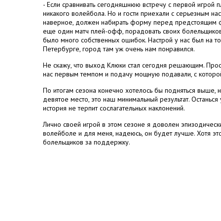
- Если сравнивать сегодняшнюю встречу с первой игрой 
никакого волейбола. Но и гости приехали с серьезным на
наверное, должен набирать форму перед предстоящим ф
еще один матч плей-офф, порадовать своих болельщиков.
было много собственных ошибок. Настрой у нас был на то,
Петербурге, город там уж очень нам понравился.
Не скажу, что выход Клюки стал сегодня решающим. Про
нас первым темпом и подачу мощную подавали, с которой
По итогам сезона конечно хотелось бы подняться выше, но
девятое место, это наш минимальный результат. Останься 
история не терпит сослагательных наклонений.
Лично своей игрой в этом сезоне я доволен эпизодически
волейболе и для меня, надеюсь, он будет лучше. Хотя эт
болельщиков за поддержку.