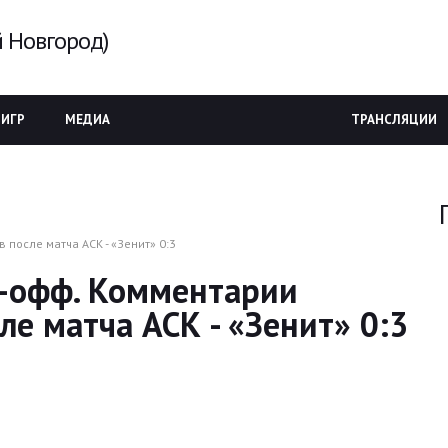
 Новгород)
 ИГР
МЕДИА
ТРАНСЛЯЦИИ
 после матча АСК - «Зенит» 0:3
ей-офф. Комментарии
ле матча АСК - «Зенит» 0:3