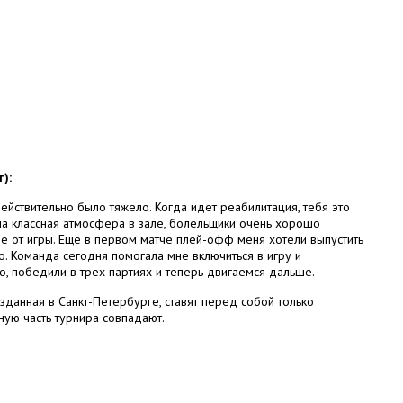
):
ействительно было тяжело. Когда идет реабилитация, тебя это
ла классная атмосфера в зале, болельщики очень хорошо
е от игры. Еще в первом матче плей-офф меня хотели выпустить
о. Команда сегодня помогала мне включиться в игру и
о, победили в трех партиях и теперь двигаемся дальше.
озданная в Санкт-Петербурге, ставят перед собой только
ную часть турнира совпадают.