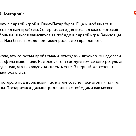
 Новгород):
вать с первой игрой в Санкт-Петербурге. Еще и добавился в
оставил нам проблем. Соперник сегодня показал класс, который
 больше шансов зацепиться за победу в первой игре. Зенитовцы
а. Нам было тяжело при таком раскладе справляться с
читаю, что со всеми проблемами, отъездами игроков, мы сделали
й-офф мы выполнили. Надеюсь, что в следующем сезоне результат
увствую, что нахожусь на своем месте. В первый же сезон в
ший результат.
 которые поддерживали нас в этом сезоне несмотря ни на что.
наты. Постараемся дальше радовать вас победами как можно