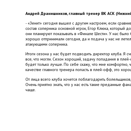
Андрей Дранишников, главный тренер ВК АСК (Нижний
- «Зенит» сегодня вышел с другим настроем, если сравни
состав соперника основной игрок, Егор Клюка, который д
они планируют показывать в «Финале Шести». У нас было
хорошо отпринимали сегодня, да и подача у нас не летел
атакующими соперника.
Итоги сезона у нас будет подводить директор клуба. Я с
все, что могли. Сезон хороший, задачу попадания в пле
будет только лучше. По себе скажу, что мне комфортно, ч
качестве главного тренера попасть в плей-офф, это хоро
От лица всего клуба хочется поблагодарить болельщиков,
Очень приятно знать, что у нас есть такие преданные фа
чаще.