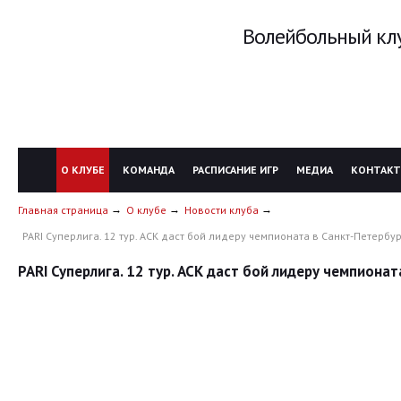
Волейбольный клу
О КЛУБЕ
КОМАНДА
РАСПИСАНИЕ ИГР
МЕДИА
КОНТАК
Главная страница
О клубе
Новости клуба
PARI Суперлига. 12 тур. АСК даст бой лидеру чемпионата в Санкт-Петербу
PARI Суперлига. 12 тур. АСК даст бой лидеру чемпиона