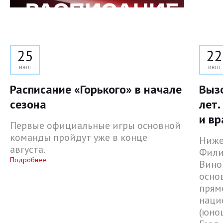
25
22
июл
июл
Расписание «Горького» в начале
Выз
сезона
лет.
и вр
Первые официальные игры основной
команды пройдут уже в конце
Ниже
августа.
Фили
Подробнее
Вино
осно
прям
наци
(юнош