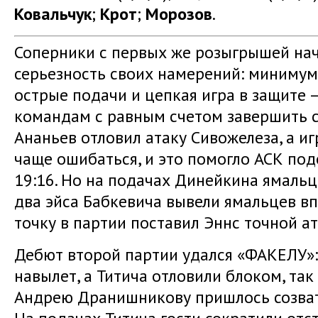
Ковальчук
;
Крот
;
Морозов
.
Соперники с первых же розыгрышей на
серьезность своих намерений: минимум
острые подачи и цепкая игра в защите –
командам с равным счетом завершить ст
Ананьев отловил атаку Сивожелеза, а и
чаще ошибаться, и это помогло АСК под
19:16. Но на подачах Динейкина ямальцы
два эйса Бабкевича вывели ямальцев в
точку в партии поставил Эннс точной ат
Дебют второй партии удался «ФАКЕЛУ»
навылет, а Титича отловили блоком, так 
Андрею Дранишникову пришлось созват