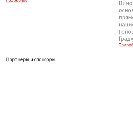
Подробнее
Вино
осно
прям
наци
(юнош
Град
Подро
Партнеры и спонсоры