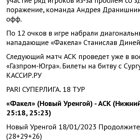
участие ряд игроков из-за проблем со 
поражение, команда Андрея Дранишнико
офф.
По 12 очков в игре набрали диагональ
нападающие «Факела» Станислав Динейк
Следующий матч АСК проведет уже в во
«Газпром-Югра». Билеты на битву с Сург
КАССИР.РУ
PARI СУПЕРЛИГА. 18 ТУР
«Факел» (Новый Уренгой) - АСК (Нижний
25:18, 25:23)
Новый Уренгой 18/01/2023 Продолжител
(28+29+26)