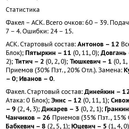
Статистика
Факел – АСК. Всего очков: 60 – 39. Подача:
7 – 4. Ошибки: 24 – 15.
АСК. Стартовый состав:
Антонов – 12
Все
Блок);
Пятыркин – 11
(0, 11, 0);
Довгань 
2);
Титич – 2
(0, 2, 0);
Тюшкевич – 1
(0, 1,
Приемов (30% Пзт., 20% Отл.). Замена:
К
– 0
;
Иванов – 0
.
Факел. Стартовый состав:
Динейкин – 1
Атака: 0 Блок);
Эннс – 12
(0, 11, 1);
Сивож
– 9
(2, 4, 3);
Дикарев – 3
(0, 2, 1);
Гранкин
Чанчиков – 26
Приемов (35% Пзт., 15% 
Бабкевич – 8
(2, 5, 1);
Юцевич – 5
(1, 4, 0