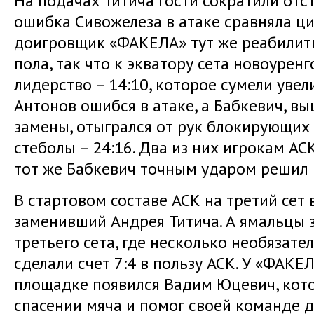
На подачах Титича гости сократили отс
ошибка Сивожелеза в атаке сравняла ци
доигровщик «ФАКЕЛА» тут же реабилит
пола, так что к экватору сета новоурен
лидерство – 14:10, которое сумели увели
Антонов ошибся в атаке, а Бабкевич, 
замены, отыгрался от рук блокирующих
стеболы – 24:16. Два из них игрокам АС
тот же Бабкевич точным ударом решил и
В стартовом составе АСК на третий сет
заменивший Андрея Титича. А ямальцы з
третьего сета, где несколько необязат
сделали счет 7:4 в пользу АСК. У «ФАКЕ
площадке появился Вадим Юцевич, кото
спасении мяча и помог своей команде 