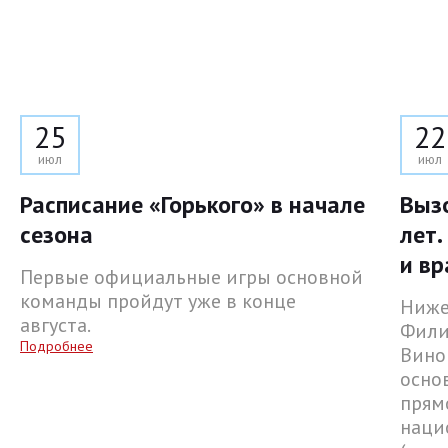
25
22
июл
июл
Расписание «Горького» в начале
Выз
сезона
лет.
и вр
Первые официальные игры основной
команды пройдут уже в конце
Ниже
августа.
Фили
Подробнее
Вино
осно
прям
наци