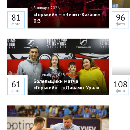
8 января 2026
«Горький» – «Зенит-Казань»
81
96
0:3
фото
фото
21 декабря 2025
Болельщики матча
61
108
«Горький» – «Динамо-Урал»
фото
фото