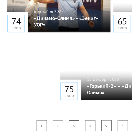
6 декабря 2025
«Динамо-Олимп» - «Зенит-
74
65
УОР»
фото
фото
10 декабря 2025
«Горький-2» – «Ди
75
Олимп»
фото
1
2
3
4
5
6