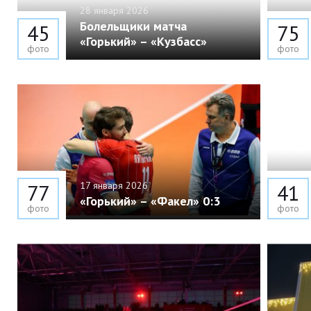
28 января 2026
Болельщики матча
45
75
«Горький» – «Кузбасс»
фото
фото
77
17 января 2026
41
«Горький» – «Факел» 0:3
фото
фото