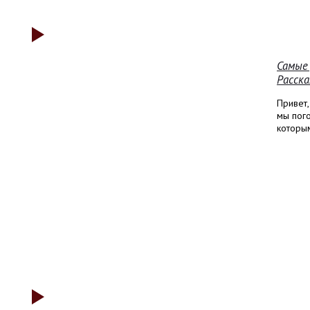
Самые
Расск
Привет
мы пого
которым