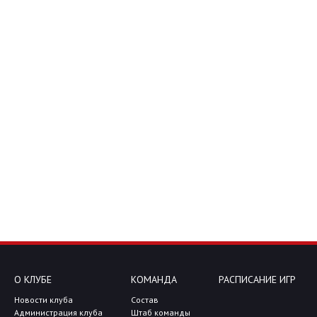
О КЛУБЕ
КОМАНДА
РАСПИСАНИЕ ИГР
Новости клуба
Состав
Администрация клуба
Штаб команды