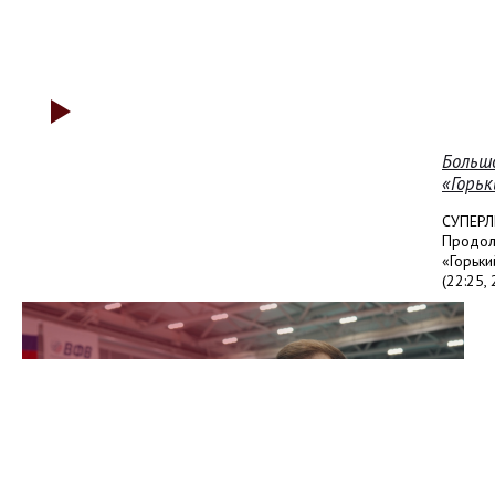
Больш
«Горь
СУПЕРЛ
Продолж
«Горьки
(22:25, 