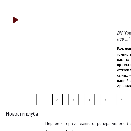
ВК "Го
игры."
Гусь ла
только 
вам по-
проекто
отправл
самых «
нашей р
Арзама
1
2
3
4
5
6
Новости клуба
Первое интервью главного тренера Андрея Д