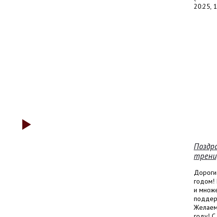
20:25, 1
Поздра
трени
Дороги
годом! 
и множ
поддерж
Желаем
году! С