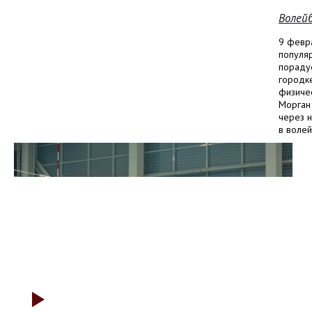
Волейб
9 февр
популяр
порадуе
городк
физиче
Морган
через н
в волей