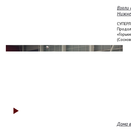
Взяли 
Нижне
СУПЕРЛ
Продолж
«Горьк
(Соснов
Дома 