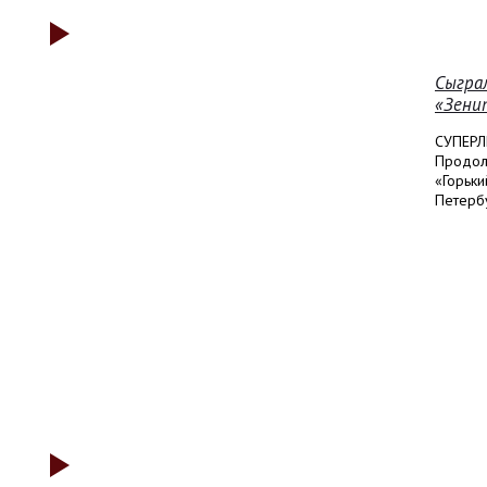
Сыгра
«Зени
СУПЕРЛ
Продолж
«Горьки
Петербур