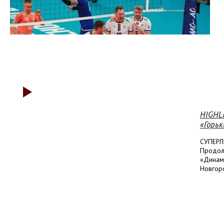
HIGHL
«Горьк
СУПЕРЛ
Продол
«Динам
Новгоро