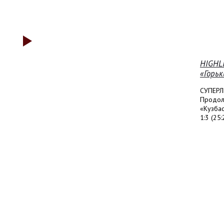
HIGHL
«Горьк
СУПЕРЛ
Продолж
«Кузбас
1:3 (25: