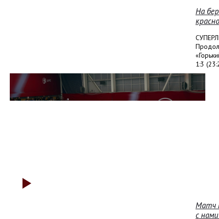
На бер
красн
СУПЕРЛ
Продолж
«Горьки
1:3 (23:
Матч п
с нами