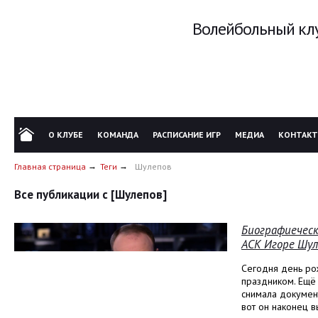
Волейбольный клу
О КЛУБЕ
КОМАНДА
РАСПИСАНИЕ ИГР
МЕДИА
КОНТАК
Главная страница
Теги
Шулепов
Все публикации с [Шулепов]
Биографиеческ
АСК Игоре Шул
Сегодня день ро
праздником. Ещё
снимала докумен
вот он наконец 