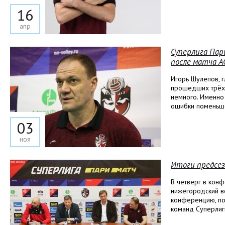
16
апр
Суперлига Пар
после матча АС
Игорь Шулепов, г
прошедших трёх 
немного. Именно
ошибки поменьше
03
ноя
Итоги предсез
В четверг в кон
нижегородский в
конференцию, по
команд Суперлиг