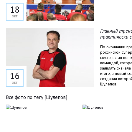
18
окт
Главный трене
практически с
По окончании пр
российской супе
место, встал воп
командой, котор
заявлять сначала
16
итоге, в новый с
создании которо
окт
Шулепов.
Все фото по тегу [Шулепов]