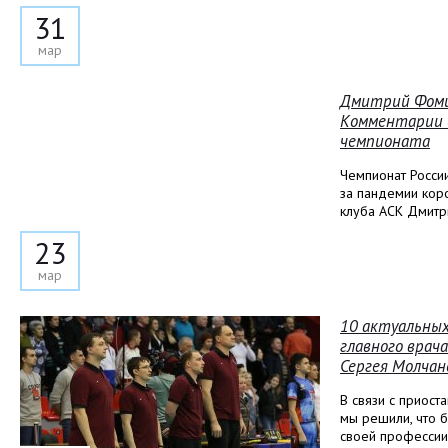
31
мар
Дмитрий Фомин
Комментарии 
чемпионата
Чемпионат Росси
за пандемии кор
клуба АСК Дмитр
23
мар
10 актуальных
главного врача
Сергея Молчан
В связи с приост
мы решили, что б
своей профессии