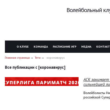
Волейбольный клу
О КЛУБЕ
КОМАНДА
РАСПИСАНИЕ ИГР
МЕДИА
КОНТАК
Главная страница
Теги
коронавирус
Все публикации с [коронавирус]
АСК занимает 
сильнейшей л
Волейболисты Н
российской Супер