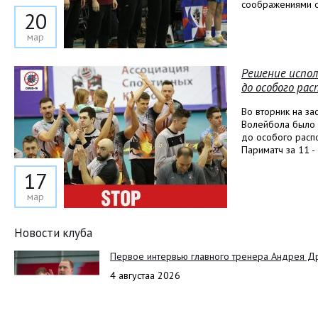
соображениями о
20
мар
Решение испол
до особого ра
Во вторник на з
Волейбола было 
до особого расп
Париматч за 11 -
17
мар
Новости клуба
Первое интервью главного тренера Андрея Д
4 августаа 2026