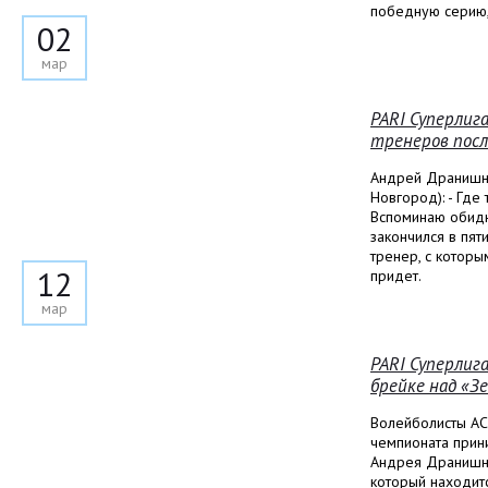
победную серию,
02
мар
PARI Суперлиг
тренеров посл
Андрей Дранишни
Новгород): - Где
Вспоминаю обидн
закончился в пят
тренер, с которы
12
придет.
мар
PARI Суперлига
брейке над «З
Волейболисты АС
чемпионата прин
Андрея Дранишник
который находитс