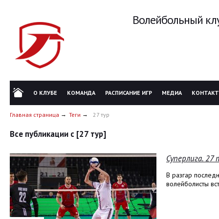
Волейбольный клу
О КЛУБЕ
КОМАНДА
РАСПИСАНИЕ ИГР
МЕДИА
КОНТАК
Главная страница
Теги
27 тур
Все публикации с [27 тур]
Суперлига. 27 
В разгар послед
волейболисты вст