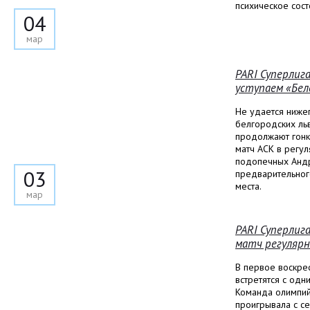
психическое сост
04
мар
PARI Суперлига
уступаем «Бел
Не удается ниже
белгородских ль
продолжают гонк
матч АСК в регу
подопечных Анд
03
предварительного
места.
мар
PARI Суперлиг
матч регулярн
В первое воскре
встретятся с одн
Команда олимпий
проигрывала с с