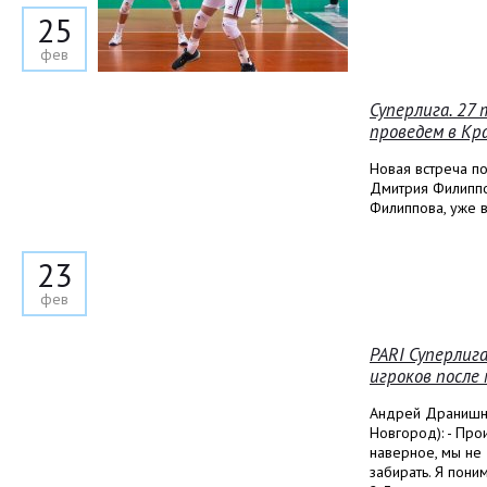
25
фев
Суперлига. 27
проведем в Кр
Новая встреча п
Дмитрия Филиппов
Филиппова, уже 
23
фев
PARI Суперлиг
игроков после
Андрей Дранишни
Новгород): - Прои
наверное, мы не
забирать. Я пони