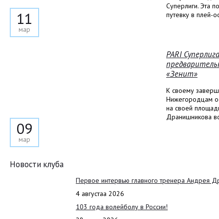
Суперлиги. Эта 
11
путевку в плей-о
мар
PARI Суперлиг
предваритель
«Зенит»
К своему заверш
Нижегородцам ос
на своей площад
Дранишникова вс
09
мар
Новости клуба
Первое интервью главного тренера Андрея Д
4 августаа 2026
103 года волейболу в России!