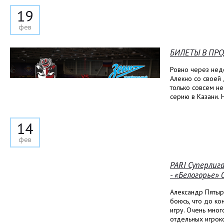
19
фев
БИЛЕТЫ В ПР
Ровно через нед
Алекно со своей 
только совсем н
серию в Казани.
14
фев
PARI Суперлиг
- «Белогорье» 
Александр Пятырк
боюсь, что до ко
игру. Очень мног
отдельных игроко