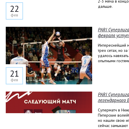
2-3 мяча в концо
22
дальше.
фев
PARI Суперлиг
февраля усту
Интереснейший ма
трех сетах, но за
удалось навязать
опытными гостям
21
фев
PARI Суперлиг
легендарного 
Суперматч в Ниж
Питерские волейб
но нашли свою и
сейчас замыкают