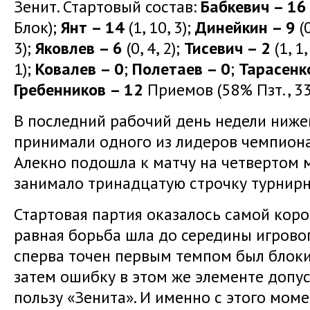
Зенит. Стартовый состав:
Бабкевич – 16
Блок);
Янт – 14
(1, 10, 3);
Динейкин – 9
(0
3);
Яковлев – 6
(0, 4, 2);
Тисевич – 2
(1, 1
1);
Ковалев – 0
;
Полетаев – 0
;
Тарасенк
Гребенников – 12
Приемов (58% Пзт., 33
В последний рабочий день недели ниж
принимали одного из лидеров чемпион
Алекно подошла к матчу на четвертом м
занимало тринадцатую строчку турнирн
Стартовая партия оказалось самой корот
равная борьба шла до середины игровог
сперва точен первым темпом был блок
затем ошибку в этом же элементе допус
пользу «Зенита». И именно с этого мом