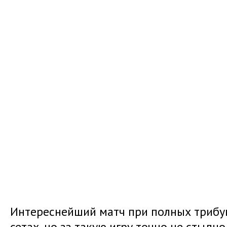
Интереснейший матч при полных трибун
сетах, но за такую игру точно не стыдно