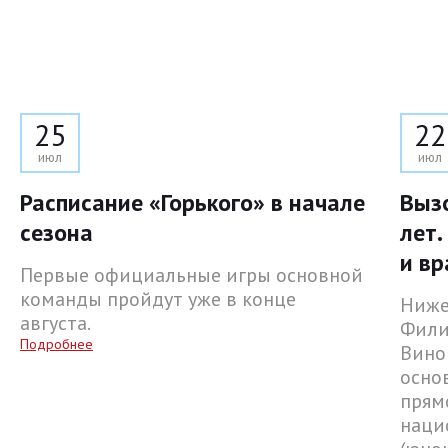
25
22
июл
июл
Расписание «Горького» в начале
Выз
сезона
лет.
и вр
Первые официальные игры основной
команды пройдут уже в конце
Ниже
августа.
Фили
Подробнее
Вино
осно
прям
наци