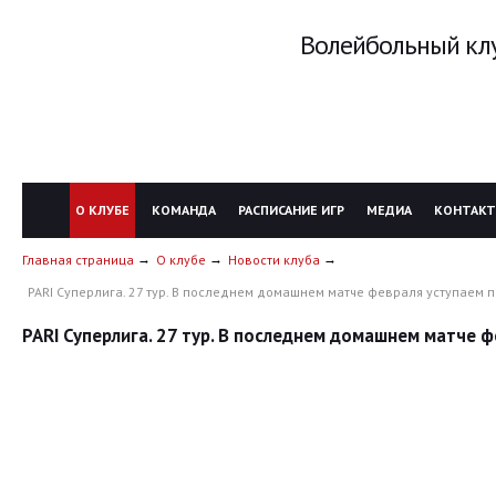
Волейбольный клу
О КЛУБЕ
КОМАНДА
РАСПИСАНИЕ ИГР
МЕДИА
КОНТАК
Главная страница
О клубе
Новости клуба
PARI Суперлига. 27 тур. В последнем домашнем матче февраля уступаем 
PARI Суперлига. 27 тур. В последнем домашнем матче 