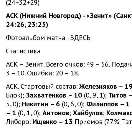
(24+32+29)
АСК (Нижний Новгород) - «Зенит» (Санкт
24:26, 23:25)
Фотоальбом матча - ЗДЕСЬ
Статистика
АСК – Зенит. Всего очков: 49 – 56. Подача:
3 – 10. Ошибки: 20 – 18.
АСК. Стартовый состав:
Железняков – 1
Блок);
Захватенков – 10
(0, 9, 1);
Титов –
5, 0);
Никитин – 6
(0, 6, 0);
Филиппов – 1
– 1
(0, 1, 0);
Антонов
;
Хайбулов
;
Колмак
Либеро:
Ищенко – 13
Приемов (77% Пзт.