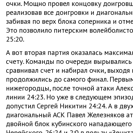
очки. Мощно провел концовку доигровщ
реализовав все доигровки и диагональ
забивая по верх блока соперника и отм
Это позволило питерским волейболисто
25:20.
А вот вторая партия оказалась максим
счету. Команды по очереди вырывались
сравнивал счет и набирал очки, выходя 
продолжились до самого финал. Первым
нижегородцы, после точной атаки Алек
линии 24:23. Но уже в следующем эпизо
допустил Сергей Никитин 24:24. А в дв
диагональный АСК Павел Железняков ат
двойной блок кубинского нападающего
Черейского. 26:24 и 2:0 в пользу «Зенита