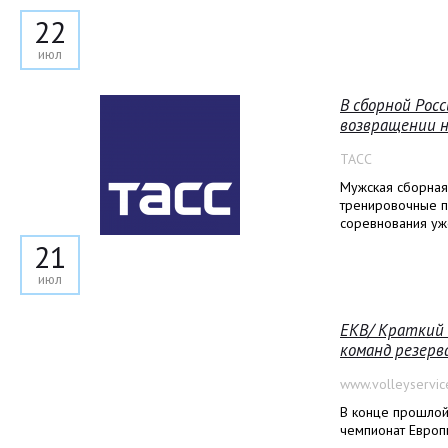
22
июл
В сборной Росс
возвращении 
ТАСС
Мужская сборная
тренировочные п
соревнования уж
21
июл
ЕКВ/ Краткий 
команд резерв
www.volleyservic
В конце прошлой
чемпионат Европы