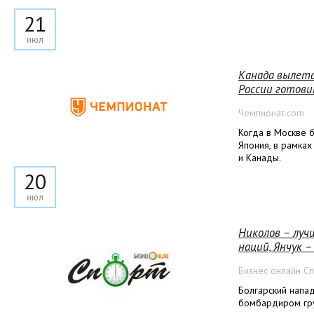
21
июл
Канада вылета
России готови
Чемпионат.com
Когда в Москве б
Япония, в рамках
и Канады.
20
июл
Николов – луч
наций, Янчук –
Бизнес онлайн С
Болгарский напа
бомбардиром гру