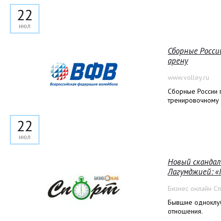
22
июл
Сборные Росси
арену
www.volley.ru
Сборные России 
тренировочному 
22
июл
Новый скандал
Лагумджией: «
Бизнес онлайн С
Бывшие одноклу
отношения.