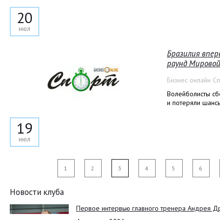
20
июл
Бразилия впер
раунд Мировой
Бизнес онлайн С
Волейболисты сб
и потеряли шансы
19
июл
1
2
3
4
5
6
Новости клуба
Первое интервью главного тренера Андрея Д