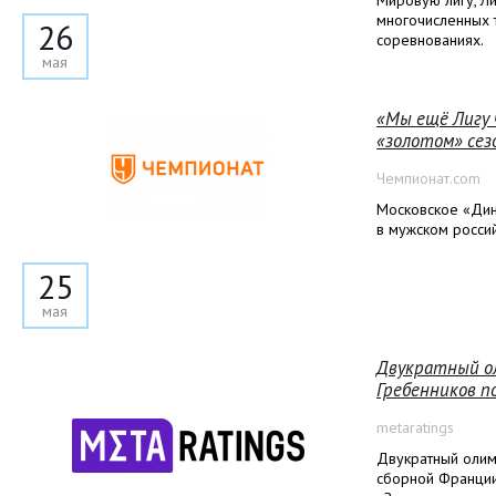
Мировую лигу, Ли
многочисленных 
26
соревнованиях.
мая
«Мы ещё Лигу 
«золотом» сез
Чемпионат.com
Московское «Дин
в мужском росси
25
мая
Двукратный ол
Гребенников п
metaratings
Двукратный олим
сборной Франции