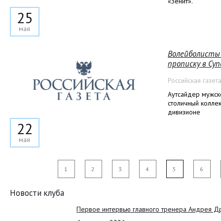
«Зенит».
25
мая
Волейболисты
прописку в Су
Российская газет
Аутсайдер мужск
столичный колле
дивизионе
22
мая
1
2
3
4
5
6
Новости клуба
Первое интервью главного тренера Андрея Д