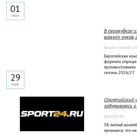
01
июн
В еврокубках 
важнее очков,
Бизнес онлайн С
Европейская кон
формата опреде
противостояниях 
сезона-2026/27.
29
мая
Олимпийский ч
задумываюсь о
Sport24.Ru
38-летний волей
признался, что н