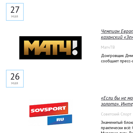
27
мая
Чемпион Европ
казанский «Зе
МатчТВ
Доигровщик Дмит
сообщает пресс‑
26
мая
«Если бы не м
золота». Инт
Советский Спорт
Знаменитый блок
практически всё: