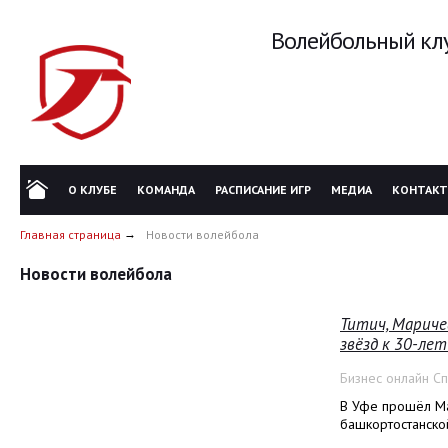
Волейбольный клу
О КЛУБЕ
КОМАНДА
РАСПИСАНИЕ ИГР
МЕДИА
КОНТАК
Главная страница
Новости волейбола
Новости волейбола
Титич, Мариче
звёзд к 30-ле
Бизнес онлайн С
В Уфе прошёл Ма
башкортостанско