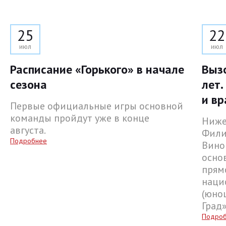
25
22
июл
июл
Расписание «Горького» в начале
Выз
сезона
лет.
и вр
Первые официальные игры основной
команды пройдут уже в конце
Ниже
августа.
Фили
Подробнее
Вино
осно
прям
наци
(юнош
Град
Подро