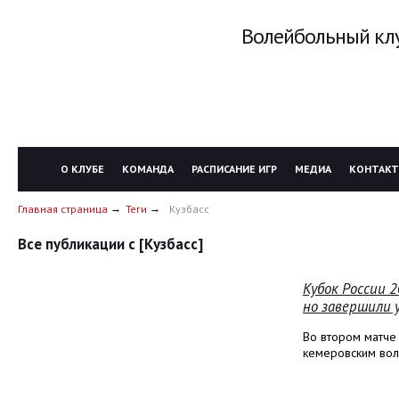
Волейбольный клу
О КЛУБЕ
КОМАНДА
РАСПИСАНИЕ ИГР
МЕДИА
КОНТАК
Главная страница
Теги
Кузбасс
Все публикации с [Кузбасс]
Кубок России 
но завершили у
Во втором матче 
кемеровским вол