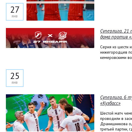
27
янв
Суперлига. 21
дома против «
Серия из шести 
нижегородцев под
кемеровскими во
25
янв
Суперлига. 6 
«Кузбасс»
Шестой матч чем
проводили в за
Дранишникова од
третьей партии, 