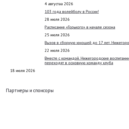
4 августаа 2026
103 года волейболу в России!
28 июля 2026
Расписание «Горького» в начале сезона
25 июля 2026
Вызов в сборную юношей до 17 лет. Нижегоро
22 июля 2026
Вместе с командой. Нижегородские воспитанн
переходят в основную команду клуба
18 июля 2026
Партнеры и спонсоры