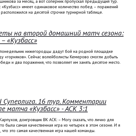
никова за месяц, а вот соперник пропускал предыдущий тур.
с «Кузбасс» имеет одинаковое количество побед – поражений
и расположился на десятой строчке турнирной таблице.
еты на второй домашний матч сезона:
 – «Кузбасс»
 понедельник нижегородцы дадут бой на родной площадке
ду «горняков». Сейчас волейболисты Кемерово смогли добыть
беди и два поражения, что позволяет им занять десятое место.
I Суперлига. 16 тур. Комментарии
ле матча «Кузбасс» - АСК 3:1
Карпухов, доигровщик ВК АСК: – Могу сказать, что лично для
то была самая качественная игра из четырех в этом сезоне. И я
 что это самая качественная игра нашей команды.