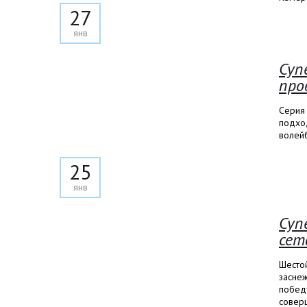
27
янв
Суп
про
Серия
подход
волей
25
янв
Суп
сет
Шестой
засне
победу
соверш