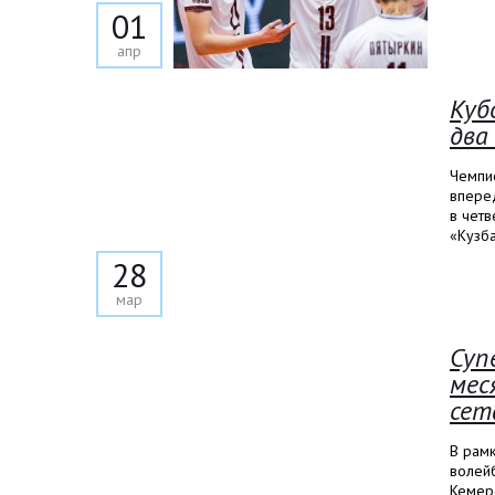
01
апр
Куб
два
Чемпио
впере
в чет
«Кузба
28
мар
Суп
мес
сет
В рам
волей
Кемеро