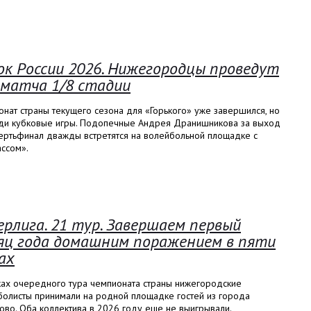
ок России 2026. Нижегородцы проведут
 матча 1/8 стадии
нат страны текущего сезона для «Горького» уже завершился, но
ди кубковые игры. Подопечные Андрея Дранишникова за выход
вертьфинал дважды встретятся на волейбольной площадке с
ссом».
ерлига. 21 тур. Завершаем первый
яц года домашним поражением в пяти
ах
ках очередного тура чемпионата страны нижегородские
болисты принимали на родной площадке гостей из города
во. Оба коллектива в 2026 году еще не выигрывали.