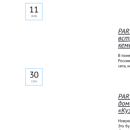
11
янв
PAR
вст
кем
В пон
России
сета, 
30
сен
PAR
дом
«Ку
Новую
Это б