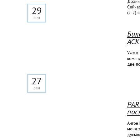
Драниш
Сейча
29
(2-2) 
сен
Бил
АСК
Уже в
коман
две по
27
сен
PAR
пос
Антон 
меня э
думаю,