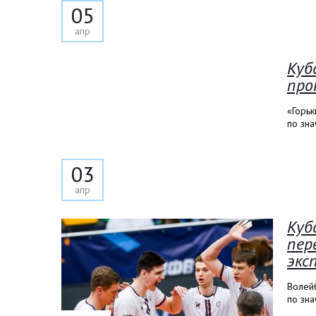
05
апр
Куб
про
«Горьк
по зна
03
апр
Куб
пер
экс
Волейб
по зн