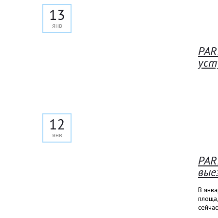
13
янв
PAR
уст
12
янв
PAR
вые
В янв
площад
сейчас