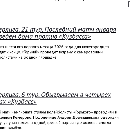
ерлига. 21 тур. Последний матч января
ведем дома против «Кузбасса»
 из шести игр первого месяца 2026 года для нижегородцев
ит к концу. «Горький» проведет встречу с кемеровскими
болистами на родной площадке.
ерлига. 6 тур. Обыгрываем в четырех
ах «Кузбасс»
 матч чемпионата страны волейболисты «Горького» проводили в
женном Кемерово. Подопечные Андрея Дранишникова одержали
, уступив только в одной, третьей партии, где хозяева смогли
ить камбэк.