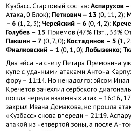
Кузбасс. Стартовый состав:
Аспарухов –
Атака, 0 Блок);
Петкович – 13
(0, 11, 2);
М
– 6
(1, 2, 3);
Черейский – 6
(0, 4, 2);
Крече
Голубев – 15
Приемов (47% Пзт., 33% От
Пакшин – 7
(0, 7, 0);
Костадинов – 5
(1, 2
Фиалковский – 1
(0, 1, 0);
Лобызенко
;
Тк
Два эйса на счету Петара Премовича уж
купе с удачными атаками Антона Карп
фору – 11:14. Но ненадолго: эйсом Инал 
Кречетов зачехлил сербского диагональ
пошла череда взаимных атак – 16:16, 17
закрыл Ивана Демакова, не прошла ата
«Кузбасс» снова впереди – 21:19. Аспар
атакой из четвертой зоны, а после Анто