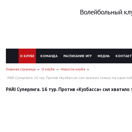
Волейбольный клу
О КЛУБЕ
КОМАНДА
РАСПИСАНИЕ ИГР
МЕДИА
КОНТАК
Главная страница
О клубе
Новости клуба
PARI Суперлига. 16 тур. Против «Кузбасса» сил хватило только на один п
PARI Суперлига. 16 тур. Против «Кузбасса» сил хватило