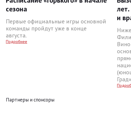
Расписание «Горького» в начале
Выз
сезона
лет.
и вр
Первые официальные игры основной
команды пройдут уже в конце
Ниже
августа.
Фили
Подробнее
Вино
осно
прям
наци
(юнош
Град
Подро
Партнеры и спонсоры