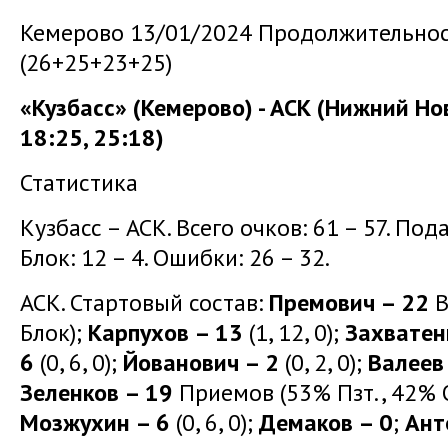
Кемерово 13/01/2024 Продолжительност
(26+25+23+25)
«Кузбасс» (Кемерово) - АСК (Нижний Нов
18:25, 25:18)
Статистика
Кузбасс – АСК. Всего очков: 61 – 57. Подач
Блок: 12 – 4. Ошибки: 26 – 32.
АСК. Стартовый состав:
Премович – 22
В
Блок);
Карпухов – 13
(1, 12, 0);
Захватен
6
(0, 6, 0);
Йованович – 2
(0, 2, 0);
Валеев
Зеленков – 19
Приемов (53% Пзт., 42% О
Мозжухин – 6
(0, 6, 0);
Демаков – 0
;
Ант