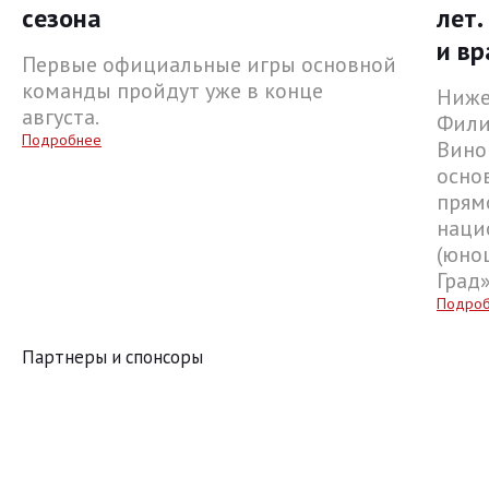
сезона
лет.
и вр
Первые официальные игры основной
команды пройдут уже в конце
Ниже
августа.
Фили
Подробнее
Вино
осно
прям
наци
(юнош
Град
Подро
Партнеры и спонсоры