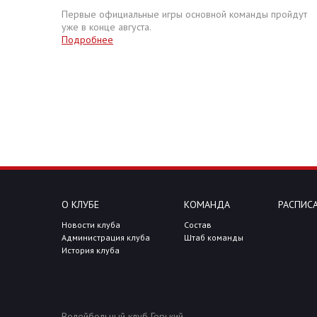
Первые официальные игры основной команды пройдут
уже в конце августа.
Подробнее
О КЛУБЕ
КОМАНДА
РАСПИСА
Новости клуба
Состав
Администрация клуба
Штаб команды
История клуба
Волейбольный клуб Горький