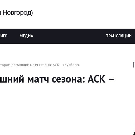
 Новгород)
 ИГР
МЕДИА
ТРАНСЛЯЦИИ
второй домашний матч сезона: АСК – «Кузбасс»
шний матч сезона: АСК –