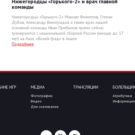
Нижегородцы «Горького-2» и врач главной
команды
Нижегородцы «Горького-2» Максим Филиппов, Степан
Дубов, Александр Виноградов а также врач нашей
основной команды Иван Прибылов прямо сейчас
тренируются с национальной сборной России (юноши до 17
лет) на базе «Волей-Град» в Анапе
Подробнее
НИЕ ИГР
МЕДИА
ТРАНСЛЯЦИИ
БОЛЕЛЬЩИ
Фотографии
Атрибутика
Видео
Информация
Для скачивания