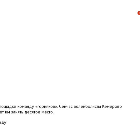
лощадке команду «горняков». Сейчас волейболисты Кемерово
т им занять десятое место.
еду!