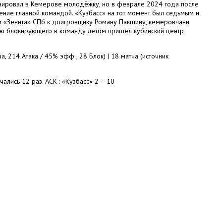
енировал в Кемерове молодёжку, но в феврале 2024 года после
ение главной командой. «Кузбасс» на тот момент был седьмым и
ом «Зенита» СПб к доигровщику Роману Пакшину, кемеровчани
цию блокирующего в команду летом пришел кубинский центр
 214 Атака / 45% эфф., 28 Блок) | 18 матча (источник
ались 12 раз. АСК : «Кузбасс» 2 – 10