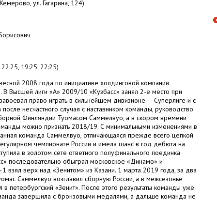
 (Кемерово,
ул. Гагарина, 124
)
Борисович
22:25, 19:25, 22:25)
весной 2008 года по инициативе холдинговой компании
 В Высшей лиги «А» 2009/10 «Кузбасс» занял 2-е место при
завоевал право играть в сильнейшем дивизионе — Суперлиге и с
 после несчастного случая с наставником команды, руководство
сборной Финляндии Туомасом Саммелвуо, а в скором времени
команды можно признать 2018/19. С минимальными изменениями в
гранная команда Саммелвуо, отличающаяся прежде всего цепкой
 регулярном чемпионате России и имела шанс в год дебюта на
тупила в золотом сете ответного полуфинального поединка
сс» последовательно обыграл московское «Динамо» и
1 взял верх над «Зенитом» из Казани. 1 марта 2019 года, за два
уомас Саммелвуо возглавил сборную России, а в межсезонье
 в петербургский «Зенит». После этого результаты команды уже
оманда завершила с бронзовыми медалями, а дальше команда не