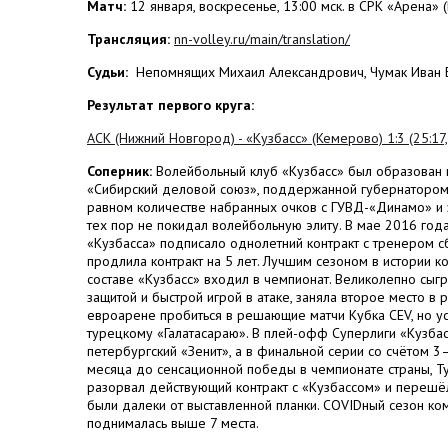
Матч:
12 января, воскресенье, 13:00 мск. в СРК «Арена»
Трансляция:
nn-volley.ru/main/translation/
Судьи:
Непомнящих Михаил Александрович, Чумак Иван 
Результат первого круга:
АСК (Нижний Новгород) - «Кузбасс» (Кемерово) 1:3 (25:17, 
Соперник:
Волейбольный клуб «Кузбасс» был образован 
«Сибирский деловой союз», поддержанной губернатором.
равном количестве набранных очков с ГУВД-«Динамо» и 
тех пор не покидал волейбольную элиту. В мае 2016 года
«Кузбасса» подписало однолетний контракт с тренером 
продлила контракт на 5 лет. Лучшим сезоном в истории 
составе «Кузбасс» входил в чемпионат. Великолепно сы
защитой и быстрой игрой в атаке, заняла второе место в
евроарене пробиться в решающие матчи Кубка CEV, но ус
турецкому «Галатасараю». В плей-офф Суперлиги «Кузба
петербургский «Зенит», а в финальной серии со счётом 3—
месяца до сенсационной победы в чемпионате страны, Т
разорвал действующий контракт с «Кузбассом» и перешёл
были далеки от выставленной планки. COVIDный сезон к
поднималась выше 7 места.