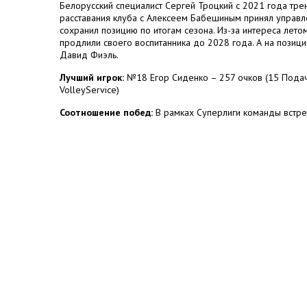
Белорусский специалист Сергей Троцкий с 2021 года тр
расставания клуба с Алексеем Бабешиным принял управл
сохранил позицию по итогам сезона. Из-за интереса лет
продлили своего воспитанника до 2028 года. А на пози
Давид Фиэль.
Лучший игрок:
№18 Егор Сиденко – 257 очков (15 Подача,
VolleyService)
Соотношение побед:
В рамках Суперлиги команды встреч