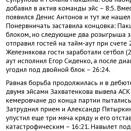
добавил в актив команды эйс – 8:5. Вм
появился Денис Антонов и тут же нашел 
Понервничать заставила концовка: Пак
блоком, но следующие два розыгрыша за
отправил гостей на тайм-аут при счете 
Железнякова гости заработали сетбол (24
аут исполнил Егор Сиденко, а после д
угодил под двойной блок – 26:24.
Равная борьба продолжилась и в дебюте 
двумя эйсами Захватенкова вывела АСК 
кемеровчане до конца партии пытались
Затруднил прием и Александр Пятыркин 
упустил еще три мяча кряду и его отста
катастрофическим – 16:21. Навылет под