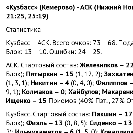
«Кузбасс» (Кемерово) - АСК (Нижний Нов
21:25, 25:19)
Статистика
Кузбасс – АСК. Всего очков: 73 – 68. Подач
Блок: 13 – 10. Ошибки: 24 – 25.
АСК. Стартовый состав:
Железняков – 2
Блок);
Пятыркин – 15
(1, 12, 2);
Захватен
(1, 3, 1);
Никитин – 4
(0, 4, 0);
Филиппов –
9, 1);
Колмаков – 0
;
Хайбулов
;
Макарен
Ищенко – 15
Приемов (40% Пзт., 27% От
Кузбасс. Стартовый состав:
Пакшин – 17
Блок);
Фиэль – 13
(0, 8, 5);
Сиденко – 13
2);
Ильмухаметов – 6
(1, 5, 0);
Коваликов