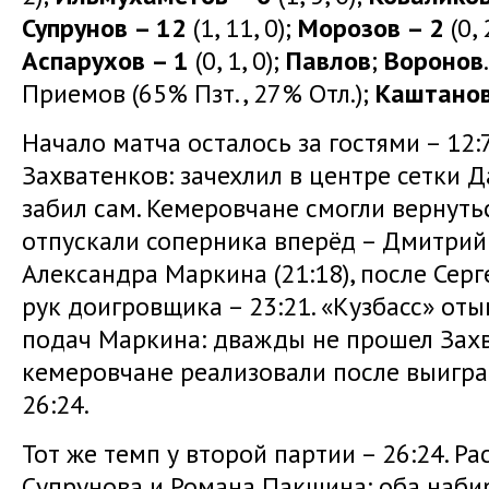
Супрунов – 12
(1, 11, 0);
Морозов – 2
(0, 
Аспарухов – 1
(0, 1, 0);
Павлов
;
Воронов
Приемов (65% Пзт., 27% Отл.);
Каштано
Начало матча осталось за гостями – 12
Захватенков: зачехлил в центре сетки 
забил сам. Кемеровчане смогли вернуться
отпускали соперника вперёд – Дмитри
Александра Маркина (21:18), после Сер
рук доигровщика – 23:21. «Кузбасс» оты
подач Маркина: дважды не прошел Захв
кемеровчане реализовали после выигр
26:24.
Тот же темп у второй партии – 26:24. Р
Супрунова и Романа Пакшина: оба набир