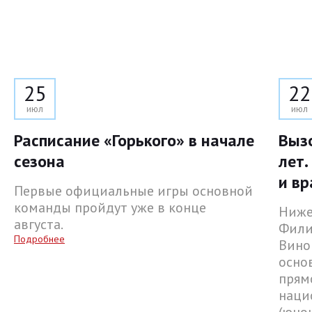
25
22
июл
июл
Расписание «Горького» в начале
Выз
сезона
лет.
и вр
Первые официальные игры основной
команды пройдут уже в конце
Ниже
августа.
Фили
Подробнее
Вино
осно
прям
наци
(юнош