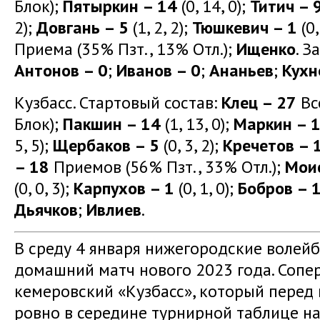
Блок);
Пятыркин – 14
(0, 14, 0);
Титич – 
2);
Довгань – 5
(1, 2, 2);
Тюшкевич – 1
(0,
Приема (35% Пзт., 13% Отл.);
Ищенко
. З
Антонов – 0
;
Иванов – 0
;
Ананьев
;
Кухн
Кузбасс. Стартовый состав:
Клец – 27
Все
Блок);
Пакшин – 14
(1, 13, 0);
Маркин – 
5, 5);
Щербаков – 5
(0, 3, 2);
Кречетов – 
– 18
Приемов (56% Пзт., 33% Отл.);
Мои
(0, 0, 3);
Карпухов – 1
(0, 1, 0);
Бобров – 
Дьячков
;
Ивлиев
.
В среду 4 января нижегородские волей
домашний матч нового 2023 года. Сопе
кемеровский «Кузбасс», который перед
ровно в середине турнирной таблице на 