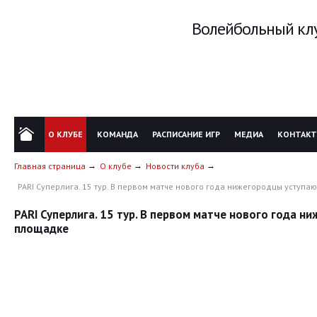
Волейбольный клу
О КЛУБЕ
КОМАНДА
РАСПИСАНИЕ ИГР
МЕДИА
КОНТАК
Главная страница
О клубе
Новости клуба
PARI Суперлига. 15 тур. В первом матче нового года нижегородцы уступ
PARI Суперлига. 15 тур. В первом матче нового года 
площадке