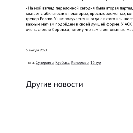
- На мой взгляд переломной сегодня была вторая партия
хватает стабильности в некоторых, простых элементах, к
тренер России. У нас получается иногда с пятого или шес
важным матчам подойдем в своей лучшей форме. У АСК оч
очень сложно бороться, потому что там стоят опытные мас
5 января 2023
Теги:
,
,
,
Суперлига
Кузбасс
Кемерово
15 тур
Другие новости