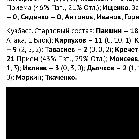
Приема (46% Пзт., 21% Отл.);
Ищенко
. З
– 0
;
Сиденко – 0
;
Антонов
;
Иванов
;
Гор
Кузбасс. Стартовый состав:
Пакшин – 18
Атака, 1 Блок);
Карпухов – 11
(0, 10, 1);
К
– 9
(2, 5, 2);
Тавасиев – 2
(0, 0, 2);
Кречет
21
Прием (43% Пзт., 29% Отл.);
Моисеев
1, 3);
Ивлиев – 3
(0, 3, 0);
Дьячков – 2
(1, 
0);
Маркин
;
Ткаченко.