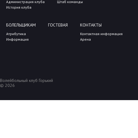
Администрация клуба
Штаб команды
История клуба
БОЛЕЛЬЩИКАМ
ГОСТЕВАЯ
КОНТАКТЫ
Атрибутика
Контактная информация
Информация
Арена
Волейбольный клуб Горький
© 2026