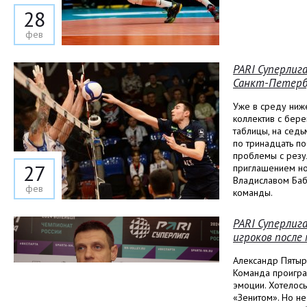
28
фев
PARI Суперлиг
Санкт-Петерб
Уже в среду ниж
коллектив с бер
таблицы, на сед
по тринадцать п
проблемы с резул
27
приглашением но
Владиславом Баб
фев
команды.
PARI Суперлиг
игроков после
Александр Пятырк
Команда проиграл
эмоции. Хотелось
«Зенитом». Но н