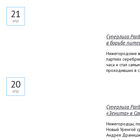
21
апр
Суперлига Pari
в борьбе пите
Нижегородские в
партиях серебря
часа и стал самы
проходивших в с
20
апр
Суперлига Par
«Зенита» в С
Нижегородцы, по
Новый Уренгой ср
Андрея Дранишник