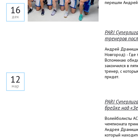
перешли Андрей 
16
дек
PARI Суперлиг
тренеров посл
Андрей Дранишни
Новгород): - Где
Вспоминаю обидн
закончился в пят
тренер, с которы
12
придет.
мар
PARI Суперлига
брейке над «З
Волейболисты АС
чемпионата прин
Андрея Дранишник
который находитс