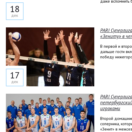
даже вспомнить 
18
дек
PARI Суперлиг
«Зениту» в ч
В первой и второ
дальше гости вкл
победу нижегор
17
дек
PARI Суперлиг
петербургский
игроками
Второй домашний
соперника, кото
«Зенит» в межсез