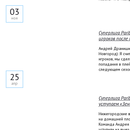
03
ноя
Суперлига Par
игроков после
Андрей Дранишни
Новгород): Я счи
игроков, мы сдел
попадания в пле
следующем сезон
25
апр
Суперлига Pari
уступаем «Зен
Нижегородские в
на домашней пло
Команда Андрея
уступили на выез