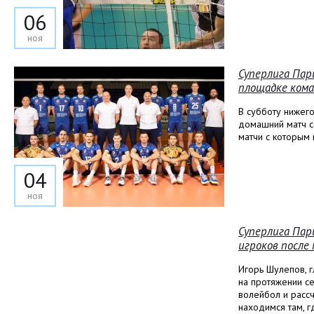
06
ноя
Суперлига Пар
площадке кома
В субботу нижег
домашний матч с
матчи с которым 
04
ноя
Суперлига Пар
игроков после 
Игорь Шулепов, г
на протяжении с
волейбол и рассч
находимся там, г