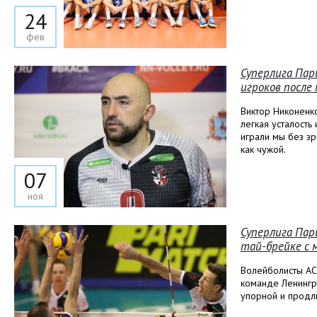
24
фев
Суперлига Пар
игроков после
Виктор Никоненко
легкая усталость
играли мы без зр
как чужой.
07
ноя
Суперлига Пар
тай-брейке с 
Волейболисты АСК
команде Ленингра
упорной и продл