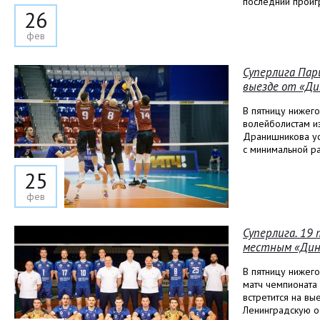
последний проиг
26
фев
Суперлига Пар
выезде от «Д
В пятницу нижег
волейболистам и
Дранишникова уст
с минимальной ра
25
фев
Суперлига. 19 
местным «Дин
В пятницу нижег
матч чемпионата
встретится на в
Ленинградскую о