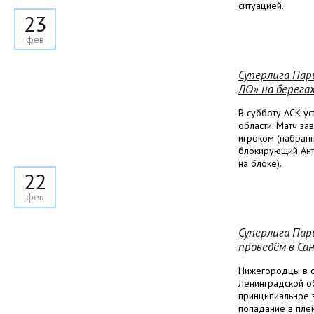
ситуацией.
23
фев
Суперлига Пар
ЛО» на берега
В субботу АСК у
области. Матч з
игроком (набран
блокирующий Анто
на блоке).
22
фев
Суперлига Пар
проведём в Са
Нижегородцы в с
Ленинградской об
принципиальное з
попадание в пле