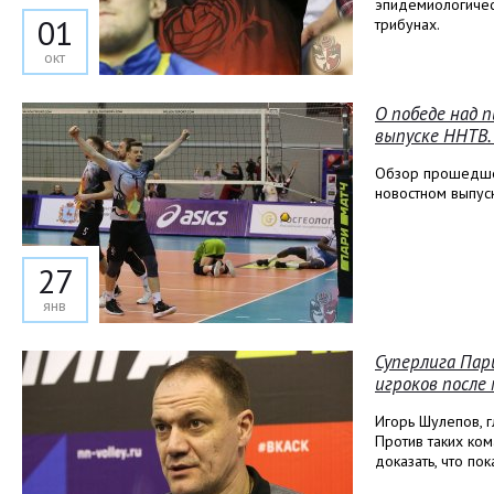
эпидемиологичес
01
трибунах.
окт
О победе над 
выпуске ННТВ
Обзор прошедше
новостном выпус
27
янв
Суперлига Пар
игроков после 
Игорь Шулепов, г
Против таких ком
доказать, что по