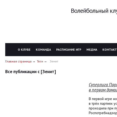
Волейбольный клу
О КЛУБЕ
КОМАНДА
РАСПИСАНИЕ ИГР
МЕДИА
КОНТАК
Главная страница
Теги
Зенит
Все публикации с [Зенит]
Суперлига Пар
в первом дома
В первой игре н
в трёх партиях у
проходила при п
Роспотребнадзора