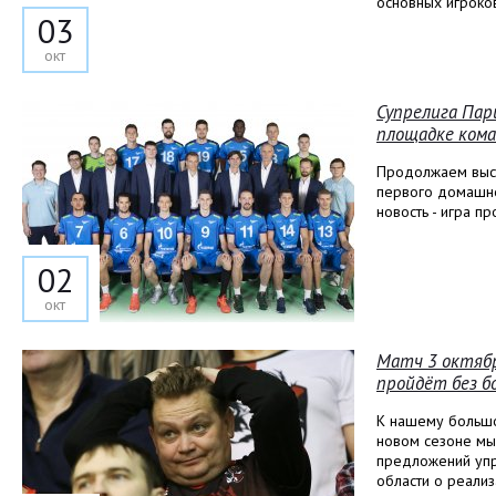
основных игроко
03
окт
Супрелига Пар
площадке кома
Продолжаем выст
первого домашне
новость - игра п
02
окт
Матч 3 октяб
пройдёт без б
К нашему больш
новом сезоне мы
предложений упр
области о реали