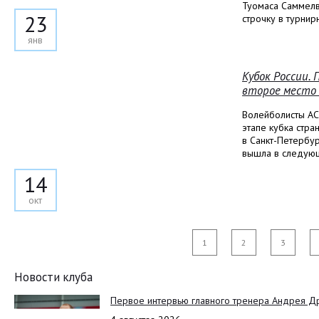
Туомаса Саммелв
23
строчку в турнир
янв
Кубок России.
второе место 
Волейболисты АС
этапе кубка стра
в Санкт-Петербур
вышла в следую
14
окт
1
2
3
Новости клуба
Первое интервью главного тренера Андрея Д