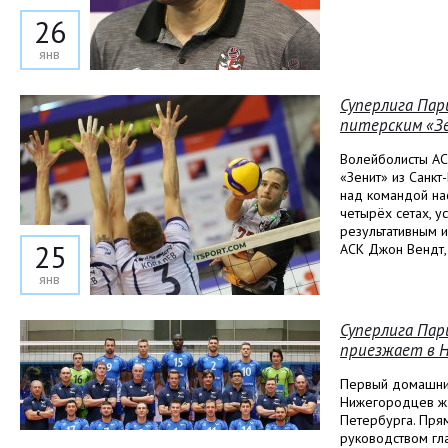
26
янв
Суперлига Пар
питерским «З
Волейболисты АС
«Зенит» из Санк
над командой на
четырёх сетах, у
результативным 
25
АСК Джон Вендт, 
янв
Суперлига Пар
приезжает в 
Первый домашний
Нижегородцев жд
Петербурга. Пря
руководством гл