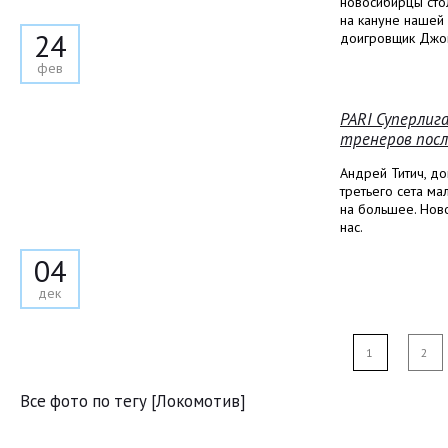
новосибирцы сто
на кануне нашей
24
доигровщик Джо
фев
PARI Суперлиг
тренеров посл
Андрей Титич, д
третьего сета ма
на большее. Нов
нас.
04
дек
1
2
Все фото по тегу [Локомотив]