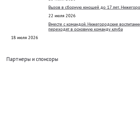
Вызов в сборную юношей до 17 лет. Нижегоро
22 июля 2026
Вместе с командой. Нижегородские воспитанн
переходят в основную команду клуба
18 июля 2026
Партнеры и спонсоры