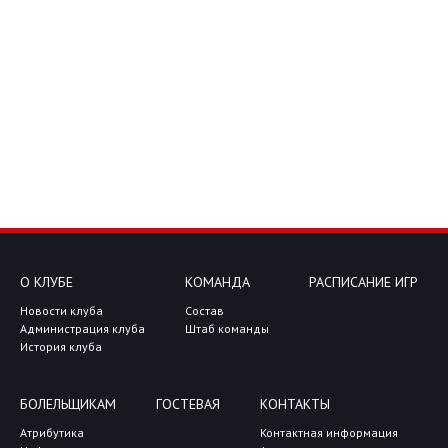
О КЛУБЕ
КОМАНДА
РАСПИСАНИЕ ИГР
Новости клуба
Состав
Администрация клуба
Штаб команды
История клуба
БОЛЕЛЬЩИКАМ
ГОСТЕВАЯ
КОНТАКТЫ
Атрибутика
Контактная информация