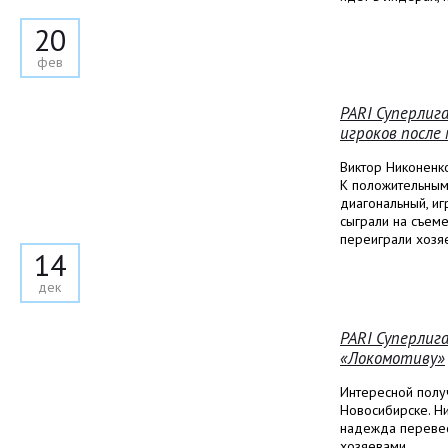
20
фев
PARI Суперлиг
игроков после
Виктор Никоненко
К положительным
диагональный, иг
сыграли на съеме
переиграли хозя
14
дек
PARI Суперлиг
«Локомотиву»
Интересной полу
Новосибирске. Н
надежда перевест
хозяевами.