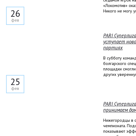
седьмой игрок н
«Локомотив» оказ
26
Никого не могу у
фев
PARI Суперлига
уступает ново
партиях
В субботу коман
болгарского спец
площадки смогли 
других уверенну
25
фев
PARI Суперлига
принимаем до
Нижегородцы в с
чемпионата. Под
показывают эффе