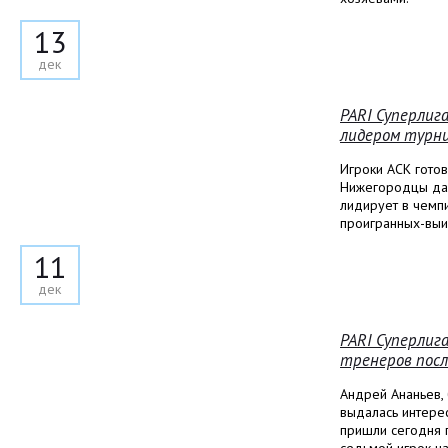
13
дек
PARI Суперлиг
лидером турн
Игроки АСК гото
Нижегородцы дад
лидирует в чемп
проигранных-выи
11
дек
PARI Суперлиг
тренеров посл
Андрей Ананьев,
выдалась интере
пришли сегодня п