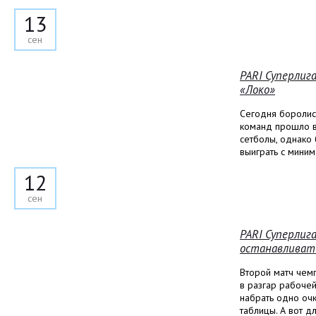
13
сен
PARI Суперлиг
«Локо»
Сегодня боролись
команд прошло в
сетболы, однако
выиграть с миним
12
сен
PARI Суперлига
останавливат
Второй матч чем
в разгар рабочей
набрать одно очк
таблицы. А вот д