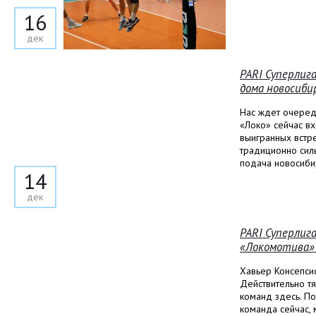
16
дек
PARI Суперлиг
дома новосиби
Нас ждет очеред
«Локо» сейчас вх
выигранных встр
традиционно сил
подача новосибир
14
дек
PARI Суперлиг
«Локомотива» 
Хавьер Консепси
Действительно тя
команд здесь. П
команда сейчас, 