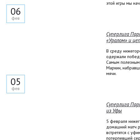
этой игры мы на
06
фев
Суперлига Пар
«Уралом» и це
В среду нижегор
одержали победу
Самым полезным 
Маркин, набравш
мячи.
05
фев
Суперлига Пар
из Уфы
5 февраля ниже
домашний матч р
встретятся с уф
потерпевшей сер