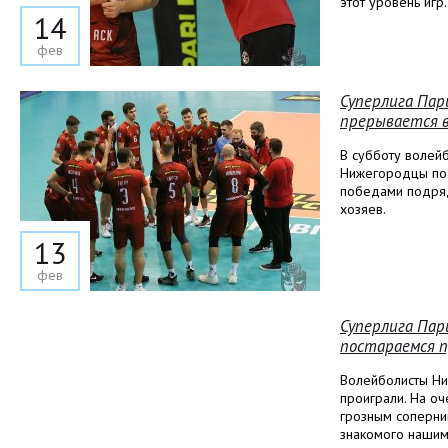
этот уровень игр.
14
фев
Суперлига Пар
прерывается в
В субботу волей
Нижегородцы под
победами подряд.
хозяев.
13
фев
Суперлига Пар
постараемся п
Волейболисты Ни
проиграли. На о
грозным соперни
знакомого нашим