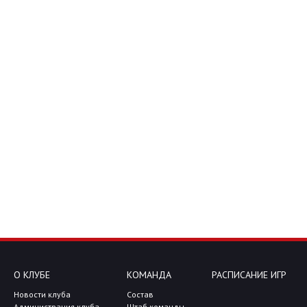
О КЛУБЕ
КОМАНДА
РАСПИСАНИЕ ИГР
Новости клуба
Состав
Администрация клуба
Штаб команды