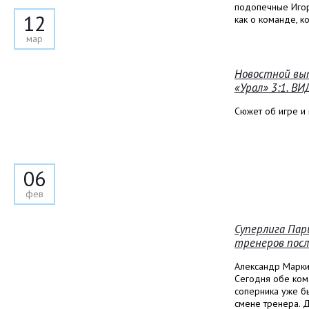
подопечные Игор
12
как о команде, к
мар
Новостной вып
«Урал» 3:1. В
Сюжет об игре и 
06
фев
Суперлига Пар
тренеров после
Александр Маркин
Сегодня обе ком
соперника уже бы
смене тренера. Д