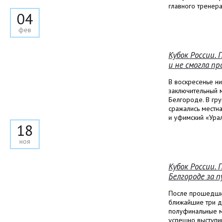
главного тренера
04
фев
Кубок России. 
и не смогла п
В воскресенье н
заключительный м
Белгороде. В гру
сражались местн
и уфимский «Урал
18
ноя
Кубок России.
Белгороде за 
После прошедших
ближайшие три д
полуфинальные м
успешно выступи