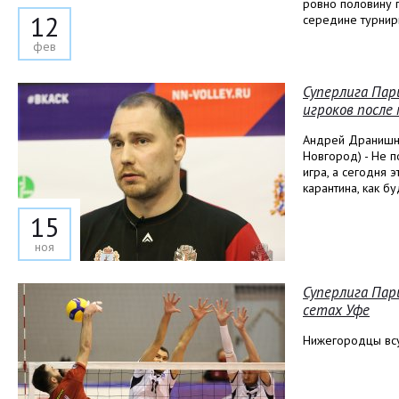
ровно половину 
12
середине турнир
фев
Суперлига Пар
игроков после 
Андрей Дранишни
Новгород) - Не п
игра, а сегодня 
карантина, как б
15
ноя
Суперлига Пар
сетах Уфе
Нижегородцы всу