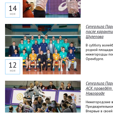
14
ноя
Суперлига Пар
после каранти
Шулепова
В субботу волей
родной площадке,
нижегородцы пок
Оренбурге.
12
ноя
Суперлига Пар
АСК проведёт 
Новгороде
Нижегородские в
Предварительном
Впервые в своей