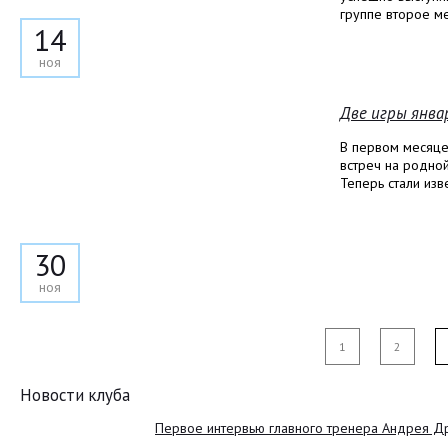
группе второе ме
14
ноя
Две игры янва
В первом месяце
встреч на родной
Теперь стали из
30
ноя
1
2
Новости клуба
Первое интервью главного тренера Андрея Д