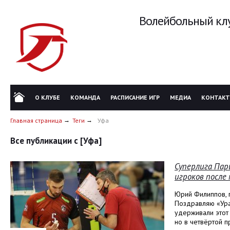
Волейбольный клу
О КЛУБЕ
КОМАНДА
РАСПИСАНИЕ ИГР
МЕДИА
КОНТАК
Главная страница
Теги
Уфа
Все публикации с [Уфа]
Суперлига Пар
игроков после 
Юрий Филиппов, 
Поздравляю «Урал
удерживали этот 
но в четвёртой п