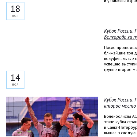
и уфимский «Урал
18
ноя
Кубок России.
Белгороде за 
После прошедших
ближайшие три д
полуфинальные м
успешно выступи
группе второе ме
14
ноя
Кубок России.
второе место 
Волейболисты АС
этапе кубка стра
в Санкт-Петербур
вышла в следую