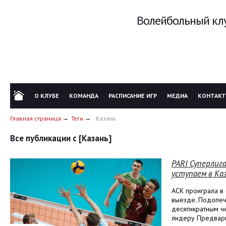
Волейбольный клу
О КЛУБЕ
КОМАНДА
РАСПИСАНИЕ ИГР
МЕДИА
КОНТАК
Главная страница
Теги
Казань
Все публикации с [Казань]
PARI Суперлига
уступаем в Ка
АСК проиграла в 
выезде. Подопеч
десятикратным че
лидеру Предварит