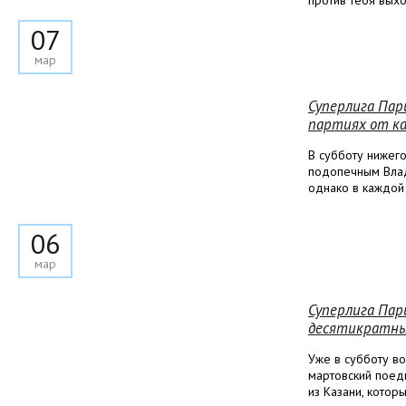
против тебя выхо
07
мар
Суперлига Пар
партиях от ка
В субботу нижег
подопечным Влад
однако в каждой
06
мар
Суперлига Пар
десятикратны
Уже в субботу в
мартовский поед
из Казани, кото