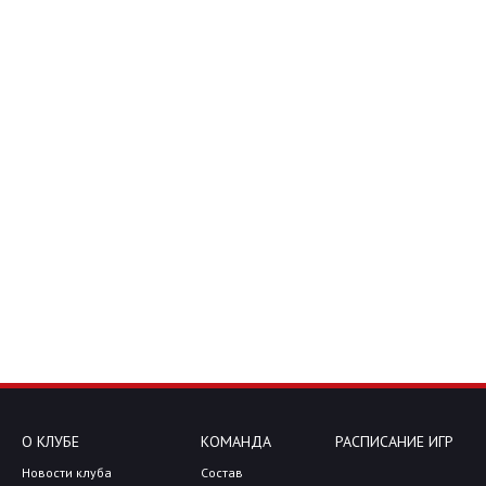
О КЛУБЕ
КОМАНДА
РАСПИСАНИЕ ИГР
Новости клуба
Состав