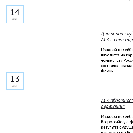
14
окт
Директор клу
АСК с «Белого
Мужской волейбо
находится на кар
чемпионата Росси
состоялся, сказ
Фомин.
13
окт
АСК обратился
поражения
Мужской волейбо
Всероссийскую ф
результат будуще
в чемпионате Рос