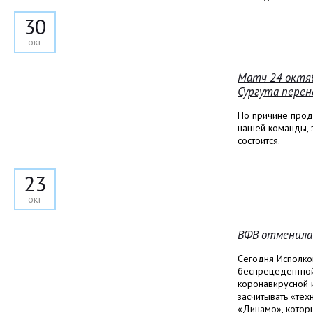
30
окт
Матч 24 октяб
Сургута пере
По причине прод
нашей команды, 
состоится.
23
окт
ВФВ отменила
Сегодня Исполко
беспрецедентной
коронавирусной 
засчитывать «тех
«Динамо», которы