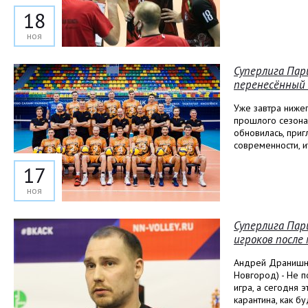
18
ноя
Суперлига Пар
перенесённый 
Уже завтра ниже
прошлого сезона
обновилась, приг
современности, и
17
ноя
Суперлига Пар
игроков после 
Андрей Дранишни
Новгород) - Не п
игра, а сегодня 
карантина, как б