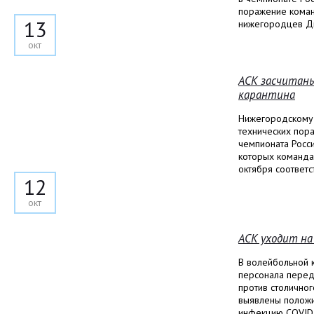
поражение коман
13
нижегородцев Д
окт
АСК засчитаны
карантина
Нижегородскому 
технических пораж
чемпионата Росс
которых команда 
октября соответс
12
окт
АСК уходит н
В волейбольной 
персонала перед
против столичног
выявлены положи
инфекцию COVID