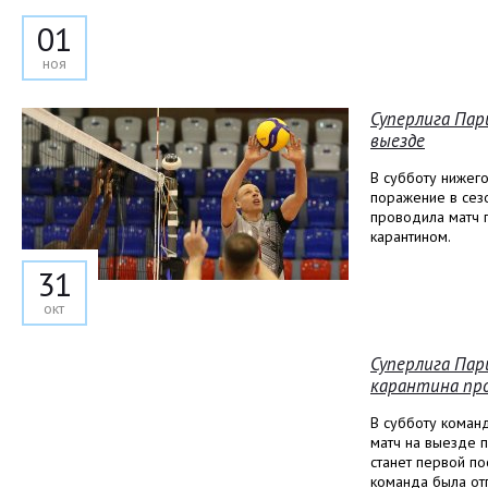
01
ноя
Суперлига Пар
выезде
В субботу нижег
поражение в сез
проводила матч 
карантином.
31
окт
Суперлига Пар
карантина про
В субботу коман
матч на выезде 
станет первой по
команда была от