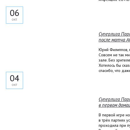
06
окт
Суперлига Пар
после матча А
Юрий Филиппов, г
Совсем не так м
зале. Без зрител
Хотелось бы сказ
спасибо, что даж
04
окт
Суперлига Пар
в первом дома
В первой игре н
в трёх партиях у
проходила при п