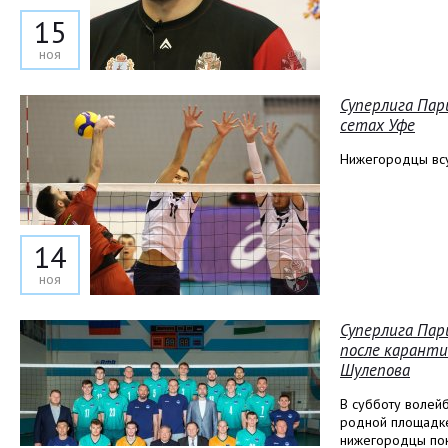
15
ноя
Суперлига Пар
сетах Уфе
Нижегородцы всу
14
ноя
Суперлига Пар
после каранти
Шулепова
В субботу волей
родной площадке,
нижегородцы пок