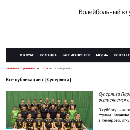
Волейбольный клу
О КЛУБЕ
КОМАНДА
РАСПИСАНИЕ ИГР
МЕДИА
КОНТАК
Главная страница
Теги
Суперлига
Все публикации с [Суперлига]
Суперлига Пар
встречаемся 
В субботу нижег
страны. Накануне
в Кемерово, отку