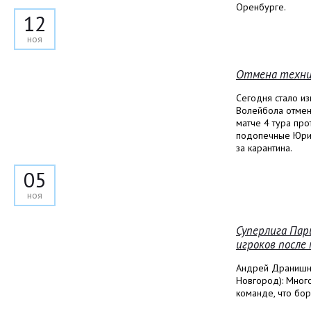
Оренбурге.
12
ноя
Отмена техни
Сегодня стало из
Волейбола отмен
матче 4 тура про
подопечные Юрия
за карантина.
05
ноя
Суперлига Пар
игроков после
Андрей Дранишни
Новгород): Много
команде, что бор