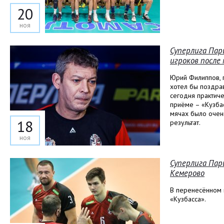
20
ноя
Суперлига Пар
игроков после 
Юрий Филиппов, 
хотел бы поздра
сегодня практиче
приёме – «Кузба
мячах было очен
18
результат.
ноя
Суперлига Пар
Кемерово
В перенесённом 
«Кузбасса».