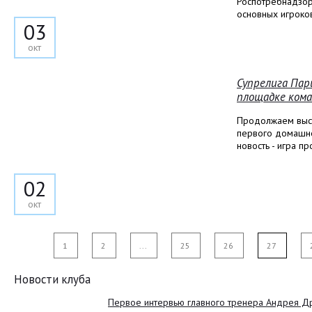
Роспотребнадзора
основных игроко
03
окт
Супрелига Пар
площадке кома
Продолжаем выст
первого домашне
новость - игра п
02
окт
1
2
...
25
26
27
Новости клуба
Первое интервью главного тренера Андрея Д