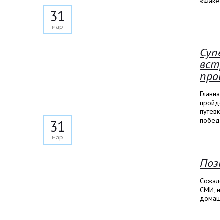
«Факел
31
мар
Суп
вст
про
Главна
пройде
путевк
победи
31
мар
Поз
Сожал
СМИ, 
домашн