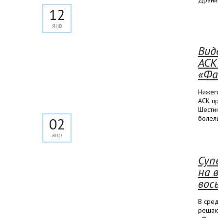
Драни
12
янв
Вид
АСК
«Фа
Нижег
АСК п
Шести
болел
02
апр
Суп
на 
вос
В сре
решаю