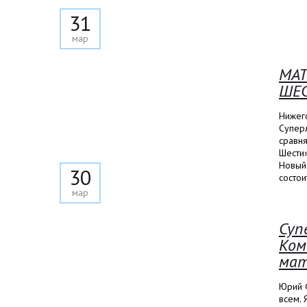
31
мар
МАТ
ШЕС
Нижег
Суперл
сравня
Шести
Новый 
30
состои
мар
Суп
Ком
мат
Юрий Ф
всем. 