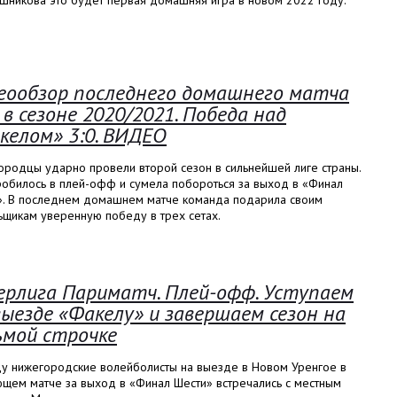
шникова это будет первая домашняя игра в новом 2022 году.
еообзор последнего домашнего матча
 в сезоне 2020/2021. Победа над
келом» 3:0. ВИДЕО
ородцы ударно провели второй сезон в сильнейшей лиге страны.
робилось в плей-офф и сумела побороться за выход в «Финал
». В последнем домашнем матче команда подарила своим
ьщикам уверенную победу в трех сетах.
ерлига Париматч. Плей-офф. Уступаем
выезде «Факелу» и завершаем сезон на
ьмой строчке
ду нижегородские волейболисты на выезде в Новом Уренгое в
щем матче за выход в «Финал Шести» встречались с местным