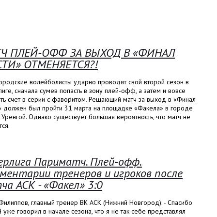
Ч ПЛЕЙ-ОФФ ЗА ВЫХОД В «ФИНАЛ
ТИ» ОТМЕНЯЕТСЯ?!
ородские волейболисты ударно проводят свой второй сезон в
иге, сначала сумев попасть в зону плей-офф, а затем и вовсе
ть счет в серии с фаворитом. Решающий матч за выход в «Финал
» должен был пройти 31 марта на площадке «Факела» в городе
Уренгой. Однако существует большая вероятность, что матч не
тся.
ерлига Париматч. Плей-офф.
ментарии тренеров и игроков после
ча АСК - «Факел» 3:0
илиппов, главный тренер ВК АСК (Нижний Новгород): - Спасибо
Я уже говорил в начале сезона, что я не так себе представлял