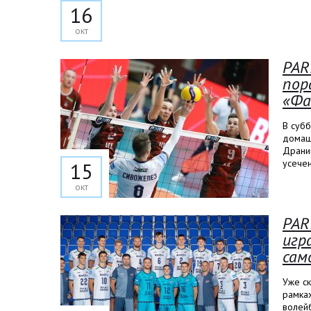
16
окт
PAR
пор
«Фа
В субб
домаш
Драни
усечен
15
окт
PAR
игр
сам
Уже с
рамках
волейб