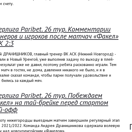
 счету.
ерлига Paribet. 26 тур. Комментарии
неров и игроков после матчач «Факел»
К 2:3
й ДРАНИШНИКОВ, главный тренер ВК АСК (Нижний Новгород): -
ли в Новый Уренгой, уже выполнив задачу по выходу в плей-
езультат уже не давил, поэтому ребята раскованно играли. Тем
 матч в гостях, не дома, давления никакого не было, и я в
алке сказал команде, чтобы парни получали удовольствие и
 бились за каждый мяч.
ерлига Paribet. 26 тур. Побеждаем
кел» на тай-брейке перед стартом
й-офф
боту нижегородцы выездным матчем завершили регулярный этап
а 2021/2022. Команда Андрея Дранишникова одержала волевую
у над новоуренгойским «Факелом».