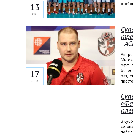
особом
13
окт
Суп
тре
- АС
Андре
Мы еха
офф, р
более,
17
раздев
апр
просто
Суп
«Фа
пле
В суб
сезон
побед