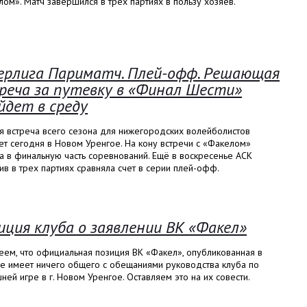
ом». Матч завершился в трех партиях в пользу хозяев.
ерлига Париматч. Плей-офф. Решающая
реча за путевку в «Финал Шести»
йдет в среду
я встреча всего сезона для нижегородских волейболистов
т сегодня в Новом Уренгое. На кону встречи с «Факелом»
а в финальную часть соревнований. Ещё в воскресенье АСК
в в трех партиях сравняла счет в серии плей-офф.
иция клуба о заявлении ВК «Факел»
еем, что официальная позиция ВК «Факел», опубликованная в
не имеет ничего общего с обещаниями руководства клуба по
ей игре в г. Новом Уренгое. Оставляем это на их совести.