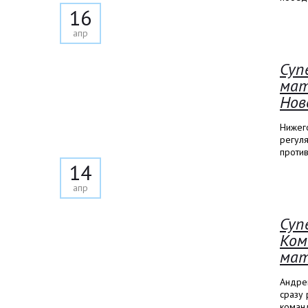
16
апр
Суп
мат
Нов
Нижег
регуля
против
14
апр
Суп
Ком
мат
Андре
сразу 
команд