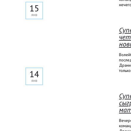
нечего
15
янв
Суп
чет
нов
Волей
после
Драниш
только
14
янв
Суп
сыг
мат
Вечеро
коман