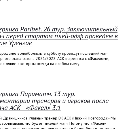
ерлига Paribet. 26 тур. Заключительный
ч перед стартом плей-офф проведем в
ом Уренгое
ородские волейболисты в субботу проведут последний матч
рного этапа сезона 2021/2022. АСК встретится с «Факелом»,
остояние с которым всегда на особом счету.
ерлига Париматч. 13 тур.
ментарии тренеров и игроков после
ча АСК - «Факел» 3:1
й Дранишников, главный тренер ВК АСК (Нижний Новгород): - Мы
рассчитывали, что будет тяжелый матч. Потому что «Факел»
а молодая, понимали, что они приедут и будут биться, им терять