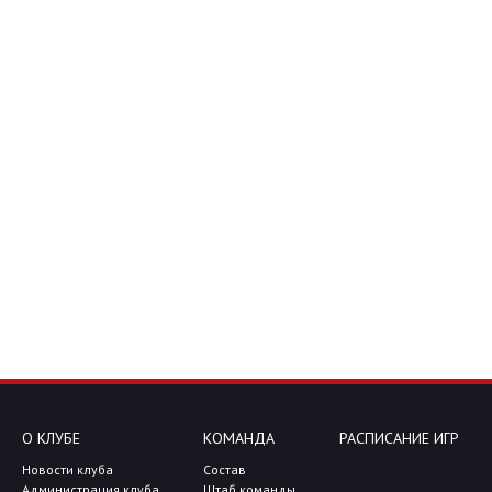
О КЛУБЕ
КОМАНДА
РАСПИСАНИЕ ИГР
Новости клуба
Состав
Администрация клуба
Штаб команды