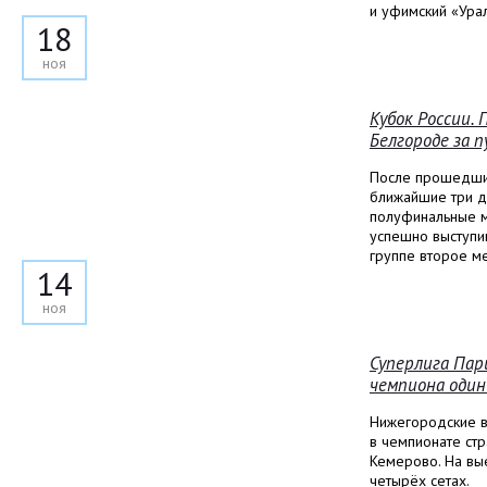
и уфимский «Урал
18
ноя
Кубок России.
Белгороде за 
После прошедших
ближайшие три д
полуфинальные м
успешно выступи
группе второе ме
14
ноя
Суперлига Пар
чемпиона один
Нижегородские в
в чемпионате ст
Кемерово. На вы
четырёх сетах.