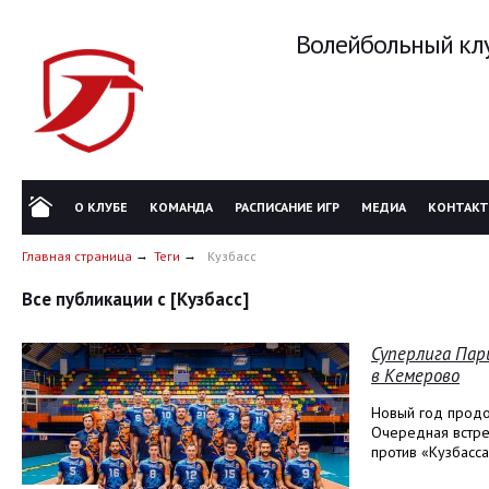
Волейбольный клу
О КЛУБЕ
КОМАНДА
РАСПИСАНИЕ ИГР
МЕДИА
КОНТАК
Главная страница
Теги
Кузбасс
Все публикации с [Кузбасс]
Суперлига Пар
в Кемерово
Новый год продо
Очередная встре
против «Кузбасса