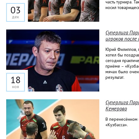
часть турнира. Т
03
носил товарищеск
дек
Суперлига Пар
игроков после 
Юрий Филиппов, 
хотел бы поздра
сегодня практиче
приёме – «Кузба
мячах было очен
18
результат.
ноя
Суперлига Пар
Кемерово
В перенесённом 
«Кузбасса».