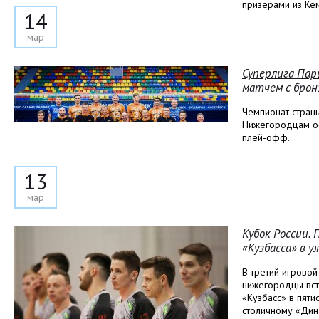
призерами из Ке
14
мар
Суперлига Пар
матчем с брон
Чемпионат страны
Нижегородцам ост
плей-офф.
13
мар
Кубок России.
«Кузбасса» в 
В третий игровой
нижегородцы вст
«Кузбасс» в пяти
столичному «Дин