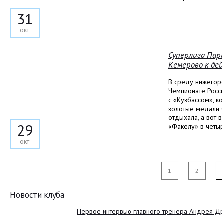
31
окт
Суперлига Пар
Кемерово к д
В среду нижегор
Чемпионате Росс
с «Кузбассом», 
золотые медали 
отдыхала, а вот
29
«Факелу» в четыр
окт
1
2
Новости клуба
Первое интервью главного тренера Андрея Д