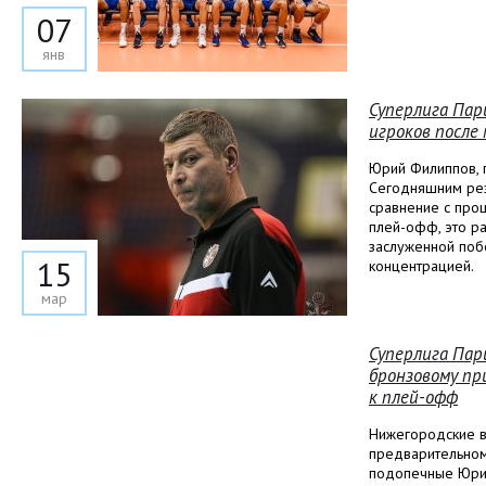
07
янв
Суперлига Пар
игроков после 
Юрий Филиппов, г
Сегодняшним резу
сравнение с про
плей-офф, это р
заслуженной поб
15
концентрацией.
мар
Суперлига Пар
бронзовому пр
к плей-офф
Нижегородские в
предварительном
подопечные Юрия